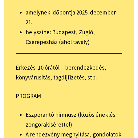
amelynek időpontja 2025. december
21.
helyszíne: Budapest, Zugló,
Cserepesház (ahol tavaly)
Érkezés: 10 órától – berendezkedés,
könyvárusítás, tagdíjfizetés, stb.
PROGRAM
Eszperantó himnusz (közös éneklés
zongorakísérettel)
A rendezvény megnyitása, gondolatok