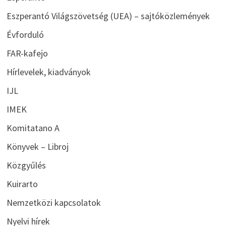
Eszperantó Világszövetség (UEA) – sajtóközlemények
Évforduló
FAR-kafejo
Hírlevelek, kiadványok
IJL
IMEK
Komitatano A
Könyvek – Libroj
Közgyűlés
Kuirarto
Nemzetközi kapcsolatok
Nyelvi hírek