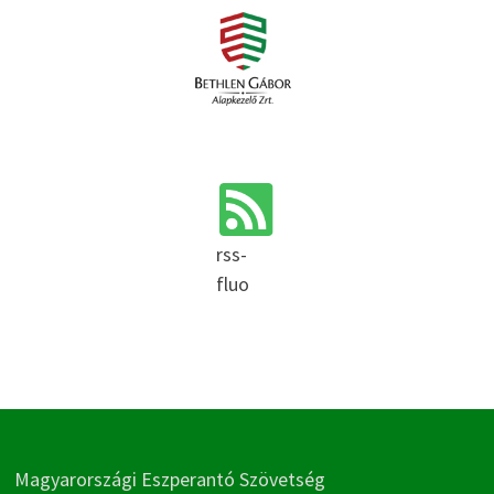
rss-
fluo
Magyarországi Eszperantó Szövetség