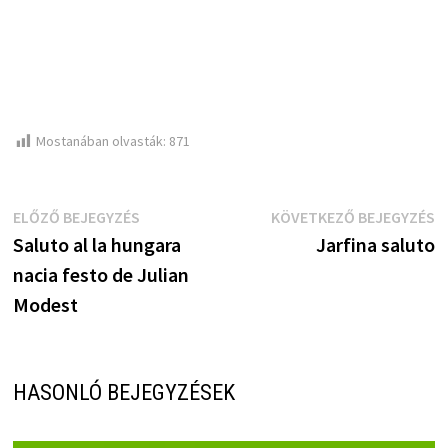
Mostanában olvasták:
871
Bejegyzés
Előző
K
ELŐZŐ BEJEGYZÉS
KÖVETKEZŐ BEJEGYZÉS
bejegyzés:
b
Saluto al la hungara
Jarfina saluto
navigáció
nacia festo de Julian
Modest
HASONLÓ BEJEGYZÉSEK