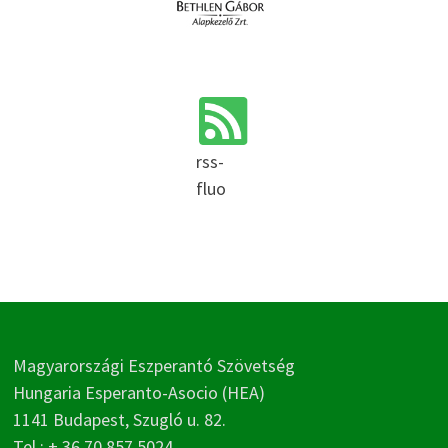
rss-
fluo
Magyarországi Eszperantó Szövetség
Hungaria Esperanto-Asocio (HEA)
1141 Budapest, Szugló u. 82.
Tel.: + 36 70 857 5024