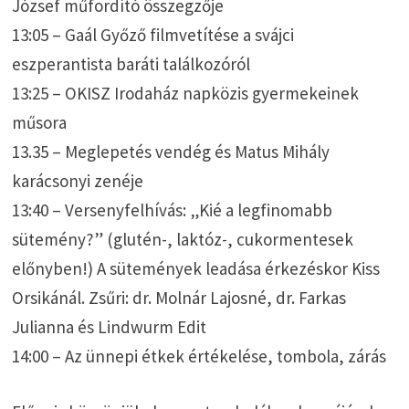
József műfordító összegzője
13:05 – Gaál Győző filmvetítése a svájci
eszperantista baráti találkozóról
13:25 – OKISZ Irodaház napközis gyermekeinek
műsora
13.35 – Meglepetés vendég és Matus Mihály
karácsonyi zenéje
13:40 – Versenyfelhívás: „Kié a legfinomabb
sütemény?” (glutén-, laktóz-, cukormentesek
előnyben!) A sütemények leadása érkezéskor Kiss
Orsikánál. Zsűri: dr. Molnár Lajosné, dr. Farkas
Julianna és Lindwurm Edit
14:00 – Az ünnepi étkek értékelése, tombola, zárás