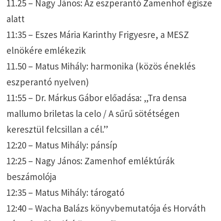
11.25 – Nagy János: Az eszperantó Zamenhof égisze
alatt
11:35 – Eszes Mária Karinthy Frigyesre, a MESZ
elnökére emlékezik
11.50 – Matus Mihály: harmonika (közös éneklés
eszperantó nyelven)
11:55 – Dr. Márkus Gábor előadása: „Tra densa
mallumo briletas la celo / A sűrű sötétségen
keresztül felcsillan a cél.”
12:20 – Matus Mihály: pánsíp
12:25 – Nagy János: Zamenhof emléktúrák
beszámolója
12:35 – Matus Mihály: tárogató
12:40 – Wacha Balázs könyvbemutatója és Horváth