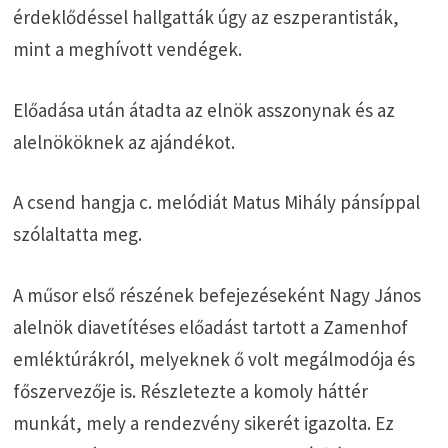
érdeklődéssel hallgatták úgy az eszperantisták,
mint a meghívott vendégek.
Előadása után átadta az elnök asszonynak és az
alelnököknek az ajándékot.
A csend hangja c. melódiát Matus Mihály pánsíppal
szólaltatta meg.
A műsor első részének befejezéseként Nagy János
alelnök diavetítéses előadást tartott a Zamenhof
emléktúrákról, melyeknek ő volt megálmodója és
főszervezője is. Részletezte a komoly háttér
munkát, mely a rendezvény sikerét igazolta. Ez