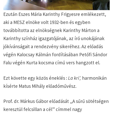
Ezután Eszes Mária Karinthy Frigyesre emlékezett,
aki a MESZ elnöke volt 1932-ben és egyben
továbbította az elnökségnek Karinthy Márton a
Karinthy színház igazgatójának, az író unokájának
jókívánságait a rendezvény sikeréhez. Az előadás
végén Kalocsay Kálmán fordításában Petőfi Sándor
Falu végén Kurta kocsma című vers hangzott el.
Ezt követte egy közös éneklés :
La kri’,
harmonikán
kísérte Matus Mihály előadóművész.
Prof. dr. Márkus Gábor előadását „A sűrű sötétségen
keresztül felcsillan a cél” címmel nagy