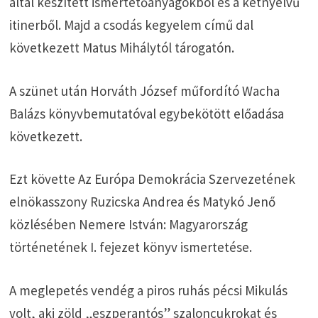
által készített ismertetőanyagokból és a kétnyelvű
itinerből. Majd a csodás kegyelem című dal
következett Matus Mihálytól tárogatón.
A szünet után Horváth József műfordító Wacha
Balázs könyvbemutatóval egybekötött előadása
következett.
Ezt követte Az Európa Demokrácia Szervezetének
elnökasszony Ruzicska Andrea és Matykó Jenő
közlésében Nemere István: Magyarország
történetének I. fejezet könyv ismertetése.
A meglepetés vendég a piros ruhás pécsi Mikulás
volt, aki zöld „eszperantós” szaloncukrokat és