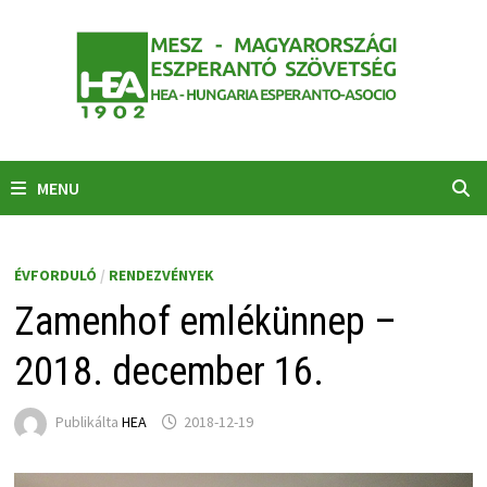
Skip
to
content
MENU
ÉVFORDULÓ
/
RENDEZVÉNYEK
Zamenhof emlékünnep –
2018. december 16.
Publikálta
HEA
2018-12-19