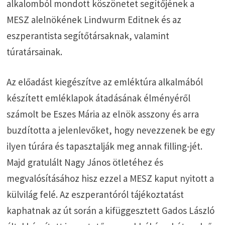
alkalomból mondott köszönetet segítőjének a
MESZ alelnökének Lindwurm Editnek és az
eszperantista segítőtársaknak, valamint
túratársainak.
Az előadást kiegészítve az emléktúra alkalmából
készített emléklapok átadásának élményéről
számolt be Eszes Mária az elnök asszony és arra
buzdította a jelenlevőket, hogy nevezzenek be egy
ilyen túrára és tapasztalják meg annak filling-jét.
Majd gratulált Nagy János ötletéhez és
megvalósításához hisz ezzel a MESZ kaput nyitott a
külvilág felé. Az eszperantóról tájékoztatást
kaphatnak az út során a kifüggesztett Gados László