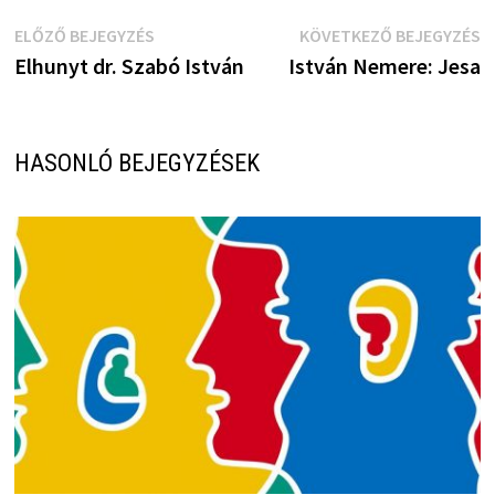
Bejegyzés
Előző
K
ELŐZŐ BEJEGYZÉS
KÖVETKEZŐ BEJEGYZÉS
bejegyzés:
b
Elhunyt dr. Szabó István
István Nemere: Jesa
navigáció
HASONLÓ BEJEGYZÉSEK