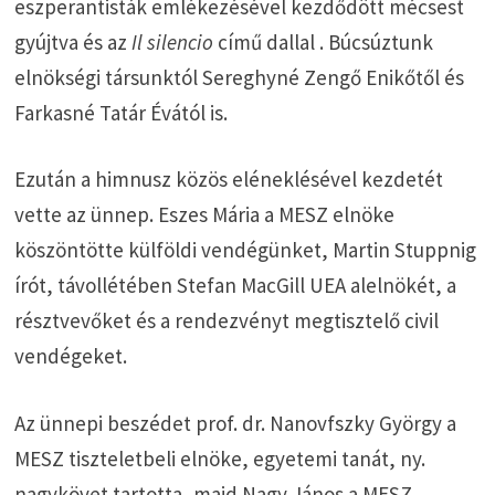
eszperantisták emlékezésével kezdődött mécsest
gyújtva és az
Il silencio
című dallal . Búcsúztunk
elnökségi társunktól Sereghyné Zengő Enikőtől és
Farkasné Tatár Évától is.
Ezután a himnusz közös eléneklésével kezdetét
vette az ünnep. Eszes Mária a MESZ elnöke
köszöntötte külföldi vendégünket, Martin Stuppnig
írót, távollétében Stefan MacGill UEA alelnökét, a
résztvevőket és a rendezvényt megtisztelő civil
vendégeket.
Az ünnepi beszédet prof. dr. Nanovfszky György a
MESZ tiszteletbeli elnöke, egyetemi tanát, ny.
nagykövet tartotta, majd Nagy János a MESZ