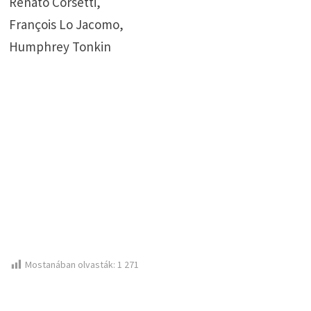
Renato Corsetti,
François Lo Jacomo,
Humphrey Tonkin
Mostanában olvasták:
1 271