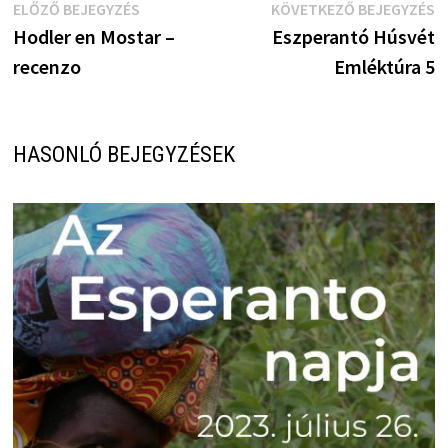
Bejegyzés
Előző
K
ELŐZŐ BEJEGYZÉS
KÖVETKEZŐ BEJEGYZÉS
bejegyzés:
b
Hodler en Mostar –
Eszperantó Húsvét
navigáció
recenzo
Emléktúra 5
HASONLÓ BEJEGYZÉSEK