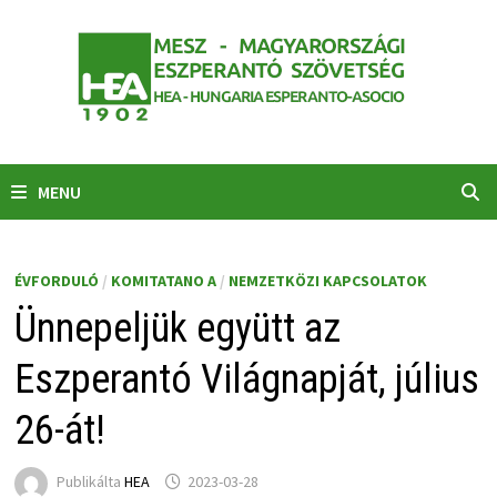
Skip
to
content
MENU
ÉVFORDULÓ
/
KOMITATANO A
/
NEMZETKÖZI KAPCSOLATOK
Ünnepeljük együtt az
Eszperantó Világnapját, július
26-át!
Publikálta
HEA
2023-03-28