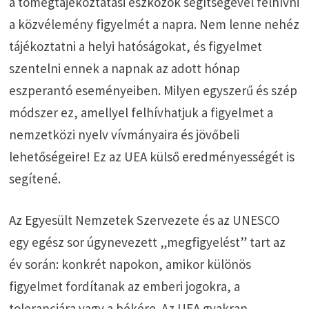
a tömegtájékoztatási eszközök segítségével felhívni
a közvélemény figyelmét a napra. Nem lenne nehéz
tájékoztatni a helyi hatóságokat, és figyelmet
szentelni ennek a napnak az adott hónap
eszperantó eseményeiben. Milyen egyszerű és szép
módszer ez, amellyel felhívhatjuk a figyelmet a
nemzetközi nyelv vívmányaira és jövőbeli
lehetőségeire! Ez az UEA külső eredményességét is
segítené.
Az Egyesült Nemzetek Szervezete és az UNESCO
egy egész sor úgynevezett „megfigyelést” tart az
év során: konkrét napokon, amikor különös
figyelmet fordítanak az emberi jogokra, a
toleranciára vagy a békére. Az UEA gyakran