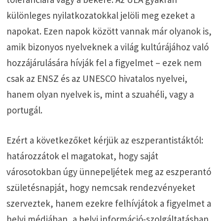
különleges nyilatkozatokkal jelöli meg ezeket a
napokat. Ezen napok között vannak már olyanok is,
amik bizonyos nyelveknek a világ kultúrájához való
hozzájárulására hívják fel a figyelmet – ezek nem
csak az ENSZ és az UNESCO hivatalos nyelvei,
hanem olyan nyelvek is, mint a szuahéli, vagy a
portugál.
Ezért a következőket kérjük az eszperantistáktól:
határozzátok el magatokat, hogy saját
városotokban úgy ünnepeljétek meg az eszperantó
születésnapját, hogy nemcsak rendezvényeket
szerveztek, hanem ezekre felhívjátok a figyelmet a
helyi médiában, a helyi információ-szolgáltatásban.