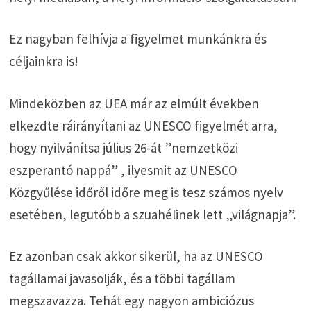
Ez nagyban felhívja a figyelmet munkánkra és
céljainkra is!
Mindeközben az UEA már az elmúlt években
elkezdte ráirányítani az UNESCO figyelmét arra,
hogy nyilvánítsa július 26-át ”nemzetközi
eszperantó nappá” , ilyesmit az UNESCO
Közgyűlése időről időre meg is tesz számos nyelv
esetében, legutóbb a szuahélinek lett „világnapja”.
Ez azonban csak akkor sikerül, ha az UNESCO
tagállamai javasolják, és a többi tagállam
megszavazza. Tehát egy nagyon ambiciózus