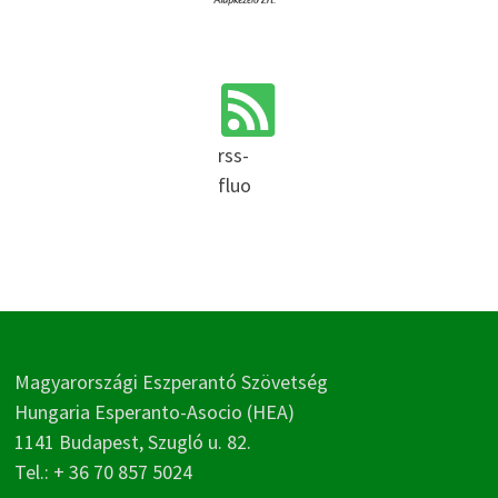
rss-
fluo
Magyarországi Eszperantó Szövetség
Hungaria Esperanto-Asocio (HEA)
1141 Budapest, Szugló u. 82.
Tel.: + 36 70 857 5024