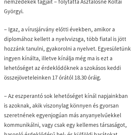
nemzedékek tagjait – folytatta Asztalosné Koltai
Györgyi.
– Igaz, a vírusjárvány előtti években, amikor a
diplomához kellett a nyelvvizsga, több fiatal is jött
hozzánk tanulni, gyakorolni a nyelvet. Egyesületünk
ingyen kínálta, illetve kínálja még ma is ezt a
lehetőséget az érdeklődőknek a szokásos keddi
összejöveteleinken 17 órától 18.30 óráig.
– Az eszperantó sok lehetőséget kínál napjainkban
is azoknak, akik viszonylag könnyen és gyorsan
szeretnének egyenjogúan más anyanyelvűekkel
kommunikálni, vagy csak egy kellemes társaságot,
hasonló érdeklődésű bel- és külföldi barátokat