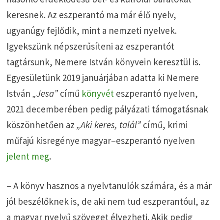
keresnek. Az eszperantó ma már élő nyelv,
ugyanúgy fejlődik, mint a nemzeti nyelvek.
Igyekszünk népszerűsíteni az eszperantót
tagtársunk, Nemere István könyvein keresztül is.
Egyesületünk 2019 januárjában adatta ki Nemere
István
„Jesa”
című
könyvét
eszperantó nyelven,
2021 decemberében pedig pályázati támogatásnak
köszönhetően az
„Aki keres, talál”
című, krimi
műfajú kisregénye magyar–eszperantó nyelven
jelent meg
.
– A könyv hasznos a nyelvtanulók számára, és a már
jól beszélőknek is, de aki nem tud eszperantóul, az
a magyar nyelvű szöveget élvezheti. Akik pedig