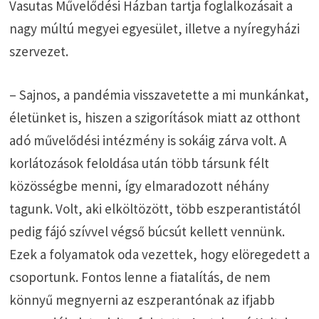
Vasutas Művelődési Házban tartja foglalkozásait a
nagy múltú megyei egyesület, illetve a nyíregyházi
szervezet.
– Sajnos, a pandémia visszavetette a mi munkánkat,
életünket is, hiszen a szigorítások miatt az otthont
adó művelődési intézmény is sokáig zárva volt. A
korlátozások feloldása után több társunk félt
közösségbe menni, így elmaradozott néhány
tagunk. Volt, aki elköltözött, több eszperantistától
pedig fájó szívvel végső búcsút kellett vennünk.
Ezek a folyamatok oda vezettek, hogy elöregedett a
csoportunk. Fontos lenne a fiatalítás, de nem
könnyű megnyerni az eszperantónak az ifjabb