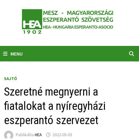
Skip
to
content
MENU
SAJTÓ
Szeretné megnyerni a
fiatalokat a nyíregyházi
eszperantó szervezet
Publikálta
HEA
2022-05-05