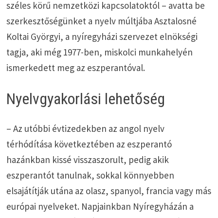
széles körű nemzetközi kapcsolatoktól – avatta be
szerkesztőségünket a nyelv múltjába Asztalosné
Koltai Györgyi, a nyíregyházi szervezet elnökségi
tagja, aki még 1977-ben, miskolci munkahelyén
ismerkedett meg az eszperantóval.
Nyelvgyakorlási lehetőség
– Az utóbbi évtizedekben az angol nyelv
térhódítása következtében az eszperantó
hazánkban kissé visszaszorult, pedig akik
eszperantót tanulnak, sokkal könnyebben
elsajátítják utána az olasz, spanyol, francia vagy más
európai nyelveket. Napjainkban Nyíregyházán a