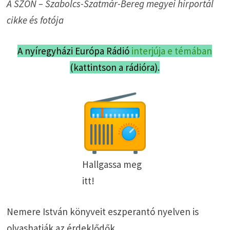
A SZON – Szabolcs-Szatmár-Bereg megyei hírportál
cikke és fotója
A nyíregyházi Európa Rádió
interjúja e témában
(kattintson a rádióra).
Hallgassa meg
itt!
Nemere István könyveit eszperantó nyelven is
olvashatják az érdeklődők.