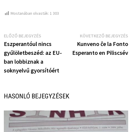
Mostanában olvasták:
1 303
Bejegyzés
Előző
K
ELŐZŐ BEJEGYZÉS
KÖVETKEZŐ BEJEGYZÉS
bejegyzés:
b
Eszperantóul nincs
Kunveno ĉe la Fonto
navigáció
gyűlöletbeszéd: az EU-
Esperanto en Piliscsév
ban lobbiznak a
soknyelvű gyorsítóért
HASONLÓ BEJEGYZÉSEK