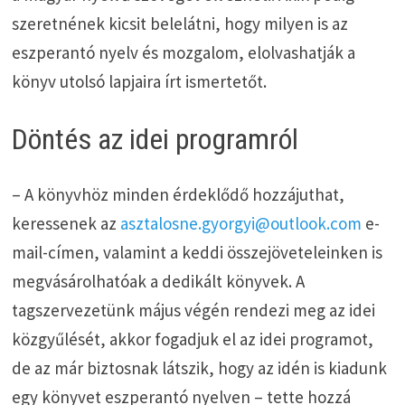
szeretnének kicsit belelátni, hogy milyen is az
eszperantó nyelv és mozgalom, elolvashatják a
könyv utolsó lapjaira írt ismertetőt.
Döntés az idei programról
– A könyvhöz minden érdeklődő hozzájuthat,
keressenek az
asztalosne.gyorgyi@outlook.com
e-
mail-címen, valamint a keddi összejöveteleinken is
megvásárolhatóak a dedikált könyvek. A
tagszervezetünk május végén rendezi meg az idei
közgyűlését, akkor fogadjuk el az idei programot,
de az már biztosnak látszik, hogy az idén is kiadunk
egy könyvet eszperantó nyelven – tette hozzá