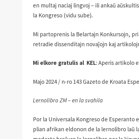
en multaj naciaj lingvoj – ili ankaŭ aŭskult
la Kongreso (vidu sube).
Mi partoprenis la Belartajn Konkursojn, pri 
retradie dissenditajn novaĵojn kaj artikoloj
Mi elkore gratulis al KEL
: Aperis artikolo 
Majo 2024 / n-ro 143 Gazeto de Kroata Esp
Lernolibro ZM – en la svahila
Por la Universala Kongreso de Esperanto 
plian afrikan eldonon de la lernolibro laŭ 
modesta broŝuro la lernolibro por la kirun