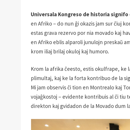
Universala Kongreso de historia signifo 
en Afriko – do nun ĝi okazis jam sur ĉiuj k
estas grava rezervo por nia movado kaj hav
en Afriko eblis alparoli junulojn preskaŭ a
krom iliaj brilaj okuloj kaj humoro.
Krom la afrika ĉeesto, estis okulfrape, ke 
plimultaj, kaj ke la forta kontribuo de la s
Mi jam observis ĉi tion en Montrealo kaj To
vojaĝkostoj – evidente kontribuis al ĉi tiu 
direkton kaj gvidadon de la Movado dum la