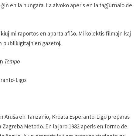
is ĝin en la hungara. La alvoko aperis en la tagĵurnalo de
kiuj mi raportos en aparta afiŝo. Mi kolektis filmajn kaj
n publikigitajn en gazetoj.
en
Tempo
eranto-Ligo
en Aruŝa en Tanzanio, Kroata Esperanto-Ligo preparas
la Zagreba Metodo. En la jaro 1982 aperis en formo de
da lingvo, kiun preparis la tiam zagreba studento pri