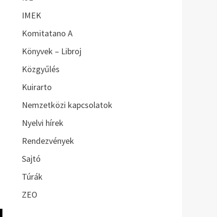
IMEK
Komitatano A
Könyvek – Libroj
Közgyűlés
Kuirarto
Nemzetközi kapcsolatok
Nyelvi hírek
Rendezvények
Sajtó
Túrák
ZEO