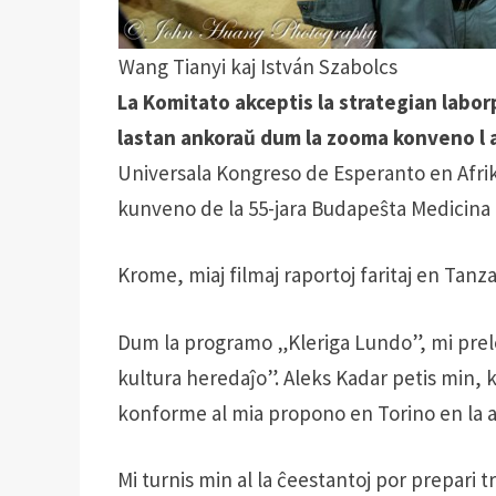
Wang Tianyi kaj István Szabolcs
La Komitato akceptis la strategian labor
lastan ankoraŭ dum la zooma konveno l a
Universala Kongreso de Esperanto en Afri
kunveno de la 55-jara Budapeŝta Medicina
Krome, miaj filmaj raportoj faritaj en Tanz
Dum la programo „Kleriga Lundo”, mi prele
kultura heredaĵo”. Aleks Kadar petis min, k
konforme al mia propono en Torino en la a
Mi turnis min al la ĉeestantoj por prepar