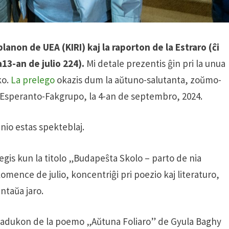
planon de UEA (KIRI)
kaj la raporton de la Estraro (ĉi
13-an de julio 224).
Mi detale prezentis ĝin pri la unua
ko.
La prelego
okazis dum la aŭtuno-salutanta, zoŭmo-
 Esperanto-Fakgrupo, la 4-an de septembro, 2024.
anio estas spekteblaj.
gis kun la titolo „Budapeŝta Skolo – parto de nia
omence de julio, koncentriĝi pri poezio kaj literaturo,
ntaŭa jaro.
i tradukon de la poemo „Aŭtuna Foliaro” de Gyula Baghy