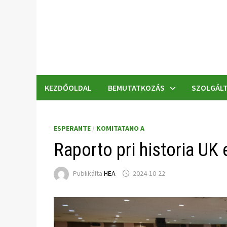
Skip
to
content
KEZDŐOLDAL
BEMUTATKOZÁS
SZOLGÁLT
ESPERANTE
/
KOMITATANO A
Raporto pri historia UK 
Publikálta
HEA
2024-10-22