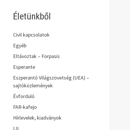
Életünkből
Civil kapcsolatok
Egyéb
Eltávoztak – Forpasis
Esperante
Eszperantó Világszövetség (UEA) –
sajtóközlemények
Évforduló
FAR-kafejo
Hírlevelek, kiadványok
IJL