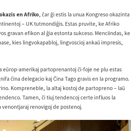
okazis en Afriko
, ĉar ĝi estis la unua Kongreso okazinta
ontinentoj – UK tutmondiĝis. Estas pruvite, ke Afriko
os gravan efikon al ĝia estonta sukceso. Menciindas, ke
mase, kies lingvokapabloj, lingvoscioj ankaŭ impresis,
la eŭrop-amerikaj partoprenantoj ĉi-foje ne plu estas
ignifa ĉina delegacio kaj Ĉina Tago gravis en la programo.
rino. Kompreneble, la altaj kostoj de partopreno – laŭ
tendenco. Tamen, ĉi tiuj tendencoj certe influos la
 venontjaraj renovigoj de postenoj.