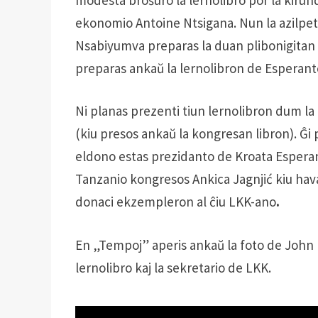
ekonomio Antoine Ntsigana. Nun la azilpeta
Nsabiyumva preparas la duan plibonigitan e
preparas ankaŭ la lernolibron de Esperanto
Ni planas prezenti tiun lernolibron dum l
(kiu presos ankaŭ la kongresan libron). Ĝi 
eldono estas prezidanto de Kroata Esperant
Tanzanio kongresos Ankica Jagnjić kiu hava
donaci ekzempleron al ĉiu LKK-ano
.
En „Tempoj” aperis ankaŭ la foto de John 
lernolibro kaj la sekretario de LKK.