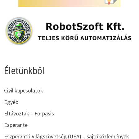
Életünkből
Civil kapcsolatok
Egyéb
Eltávoztak – Forpasis
Esperante
Eszperantó Világszövetség (UEA) – sajtóközlemények