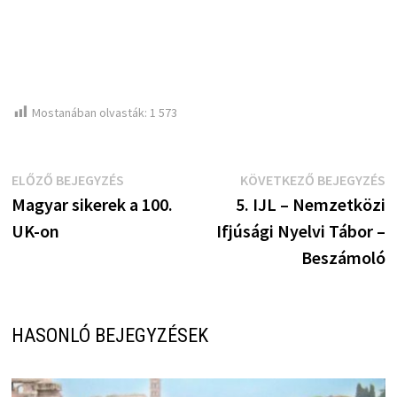
Mostanában olvasták:
1 573
Bejegyzés
Előző
K
ELŐZŐ BEJEGYZÉS
KÖVETKEZŐ BEJEGYZÉS
bejegyzés:
b
Magyar sikerek a 100.
5. IJL – Nemzetközi
navigáció
UK-on
Ifjúsági Nyelvi Tábor –
Beszámoló
HASONLÓ BEJEGYZÉSEK