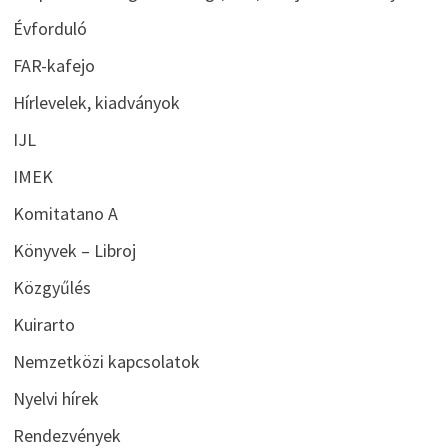
Évforduló
FAR-kafejo
Hírlevelek, kiadványok
IJL
IMEK
Komitatano A
Könyvek – Libroj
Közgyűlés
Kuirarto
Nemzetközi kapcsolatok
Nyelvi hírek
Rendezvények