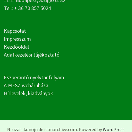
1141 Budapest, Szugló u. 82.
Tel.: + 36 70 857 5024
Kapcsolat
Impresszum
Kezdőoldal
Adatkezelési tájékoztató
Eszperantó nyelvtanfolyam
A MESZ webáruháza
Hírlevelek, kiadványok
Ni uzas ikonojn de iconarchive.com. Powered by
WordPress