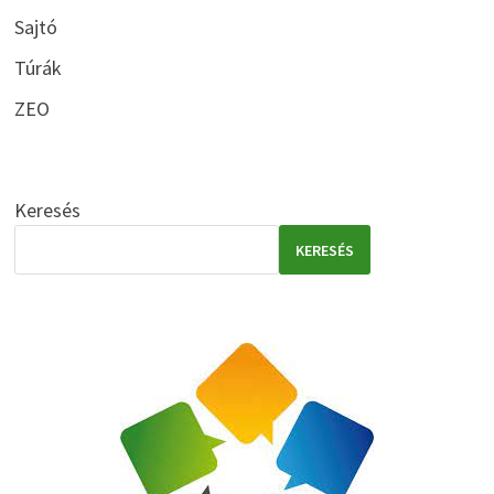
Sajtó
Túrák
ZEO
Keresés
KERESÉS