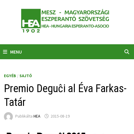
Skip
to
content
MENU
EGYÉB
/
SAJTÓ
Premio Deguĉi al Éva Farkas-
Tatár
Publikálta
HEA
2015-08-19