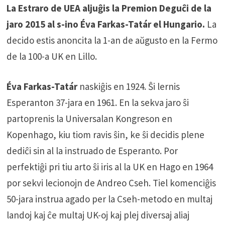
La Estraro de UEA aljuĝis la Premion Deguĉi de la
jaro 2015 al s-ino Éva Farkas-Tatár el Hungario.
La
decido estis anoncita la 1-an de aŭgusto en la Fermo
de la 100-a UK en Lillo.
Éva Farkas-Tatár
naskiĝis en 1924. Ŝi lernis
Esperanton 37-jara en 1961. En la sekva jaro ŝi
partoprenis la Universalan Kongreson en
Kopenhago, kiu tiom ravis ŝin, ke ŝi decidis plene
dediĉi sin al la instruado de Esperanto. Por
perfektiĝi pri tiu arto ŝi iris al la UK en Hago en 1964
por sekvi lecionojn de Andreo Cseh. Tiel komenciĝis
50-jara instrua agado per la Cseh-metodo en multaj
landoj kaj ĉe multaj UK-oj kaj plej diversaj aliaj