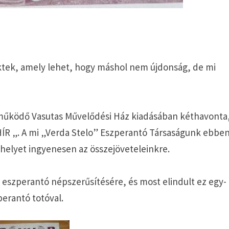
ktek, amely lehet, hogy máshol nem újdonság, de mi
működő Vasutas Művelődési Ház kiadásában kéthavonta
NHÍR „. A mi „Verda Stelo” Eszperantó Társaságunk ebbe
helyet ingyenesen az összejöveteleinkre.
 eszperantó népszerűsítésére, és most elindult ez egy-
erantó totóval.