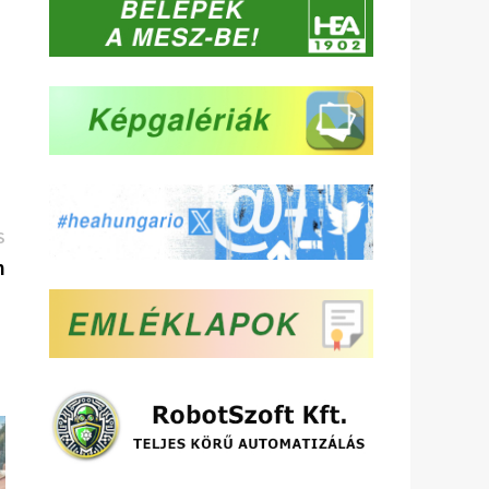
Következő
S
bejegyzés:
n