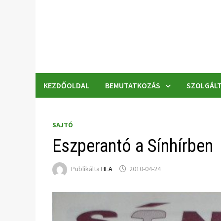
Skip
to
content
KEZDŐOLDAL
BEMUTATKOZÁS
SZOLGÁLT
SAJTÓ
Eszperantó a Sínhírben
Publikálta
HEA
2010-04-24