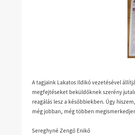
A tagjaink Lakatos Ildikó vezetésével állí
megfejtéseket beküldőknek szerény jutalm
reagálás lesz a későbbiekben. Úgy hiszem,
még jobban, még többen megismerkedjene
Sereghyné Zengő Enikő