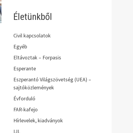
Életünkből
Civil kapcsolatok
Egyéb
Eltávoztak – Forpasis
Esperante
Eszperantó Világszövetség (UEA) –
sajtóközlemények
Évforduló
FAR-kafejo
Hírlevelek, kiadványok
IJL