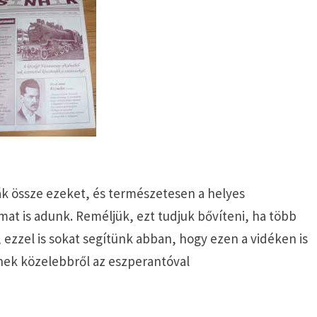
tják össze ezeket, és természetesen a helyes
at is adunk. Reméljük, ezt tudjuk bővíteni, ha több
 ezzel is sokat segítünk abban, hogy ezen a vidéken is
k közelebbről az eszperantóval