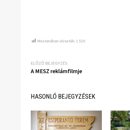
Mostanában olvasták:
1 510
Bejegyzés
Előző
ELŐZŐ BEJEGYZÉS
bejegyzés:
A MESZ reklámfilmje
navigáció
HASONLÓ BEJEGYZÉSEK