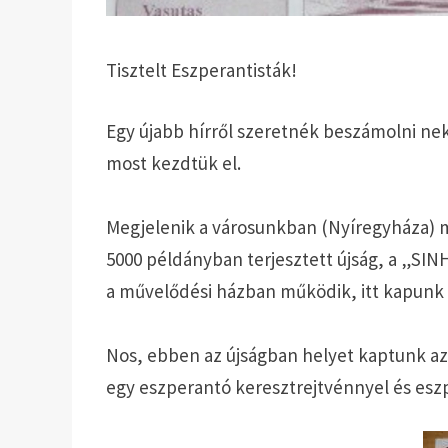
Tisztelt Eszperantisták!
Egy újabb hírről szeretnék beszámolni ne
most kezdtük el.
Megjelenik a városunkban (Nyíregyháza) 
5000 példányban terjesztett újság, a „SI
a művelődési házban működik, itt kapunk 
Nos, ebben az újságban helyet kaptunk az
egy eszperantó keresztrejtvénnyel és eszp