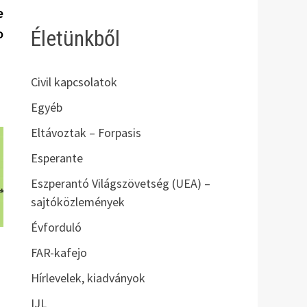
bejegyzés:
e
o
Életünkből
Civil kapcsolatok
Egyéb
Eltávoztak – Forpasis
Esperante
Eszperantó Világszövetség (UEA) –
sajtóközlemények
Évforduló
FAR-kafejo
Hírlevelek, kiadványok
IJL