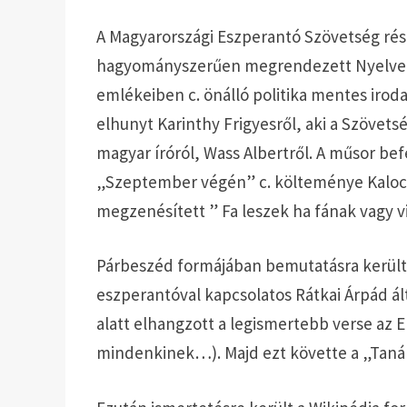
A Magyarországi Eszperantó Szövetség rés
hagyományszerűen megrendezett Nyelvek 
emlékeiben c. önálló politika mentes iro
elhunyt Karinthy Frigyesről, aki a Szövetsé
magyar íróról, Wass Albertről. A műsor be
„Szeptember végén” c. költeménye Kalocs
megzenésített ” Fa leszek ha fának vagy v
Párbeszéd formájában bemutatásra került 
eszperantóval kapcsolatos Rátkai Árpád ál
alatt elhangzott a legismertebb verse a
mindenkinek…). Majd ezt követte a „Tanár 