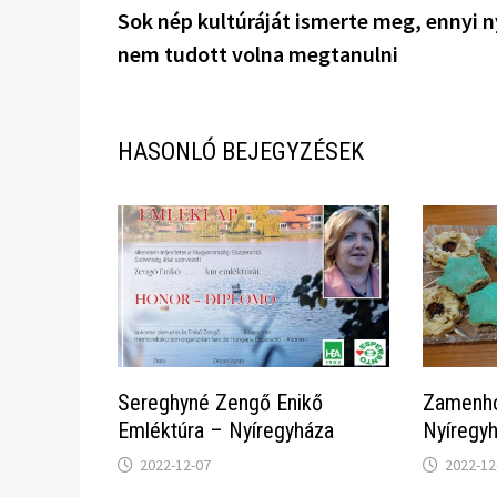
bejegyzés:
Sok nép kultúráját ismerte meg, ennyi n
navigáció
nem tudott volna megtanulni
HASONLÓ BEJEGYZÉSEK
Sereghyné Zengő Enikő
Zamenho
Emléktúra – Nyíregyháza
Nyíregy
2022-12-07
2022-12