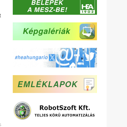
t
Következő
S