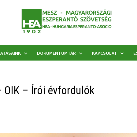
ATÁSAINK
DOKUMENTUMTÁR
KAPCSOLAT
E
 OIK – Írói évfordulók