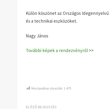
Külön köszönet az Országos Idegennyelvű 
és a technikai eszközöket.
Nagy János
További képek a rendezvényről
>>
Mostanában olvasták:
1 475
Bejegyzés
Előző
ELŐZŐ BEJEGYZÉS