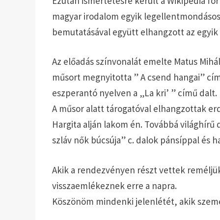
Ezután ismertetésre került a Wikipédia for
magyar irodalom egyik legellentmondásosa
bemutatásával együtt elhangzott az egyik 
Az előadás színvonalát emelte Matus Mihá
műsort megnyitotta ” A csend hangai” című
eszperantó nyelven a „La kri’ ” című dalt.
A műsor alatt tárogatóval elhangzottak er
Hargita alján lakom én. Továbbá világhírű d
szláv nők búcsúja” c. dalok pánsíppal és 
Akik a rendezvényen részt vettek reméljük
visszaemlékeznek erre a napra.
Köszönöm mindenki jelenlétét, akik szem