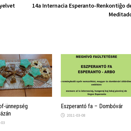
yelvet
14a Internacia Esperanto-Renkontiĝo d
Meditad
f-ünnepség
Eszperantó fa – Dombóvár
házán
2011-03-08
-03