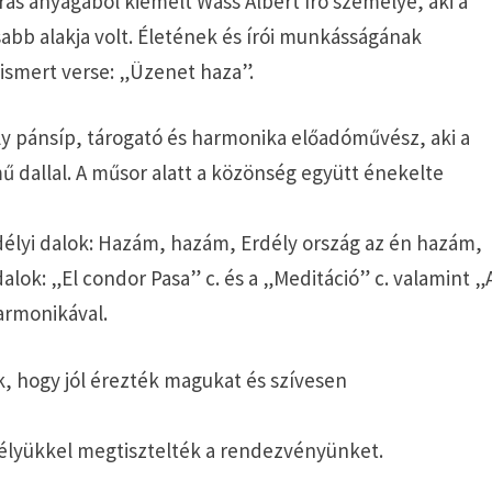
rás anyagából kiemelt Wass Albert író személye, aki a
bb alakja volt. Életének és írói munkásságának
ismert verse: „Üzenet haza”.
ly pánsíp, tárogató és harmonika előadóművész, aki a
 dallal. A műsor alatt a közönség együtt énekelte
délyi dalok: Hazám, hazám, Erdély ország az én hazám,
alok: „El condor Pasa” c. és a „Meditáció” c. valamint „
harmonikával.
, hogy jól érezték magukat és szívesen
élyükkel megtisztelték a rendezvényünket.