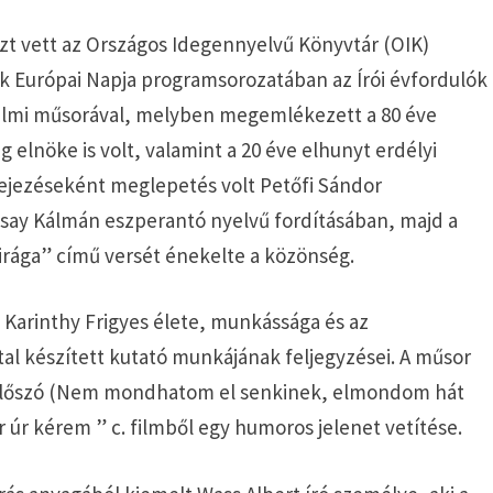
zt vett az Országos Idegennyelvű Könyvtár (OIK)
Európai Napja programsorozatában az Írói évfordulók
dalmi műsorával, melyben megemlékezett a 80 éve
g elnöke is volt, valamint a 20 éve elhunyt erdélyi
fejezéseként meglepetés volt Petőfi Sándor
ay Kálmán eszperantó nyelvű fordításában, majd a
irága” című versét énekelte a közönség.
Karinthy Frigyes élete, munkássága és az
tal készített kutató munkájának feljegyzései. A műsor
z Előszó (Nem mondhatom el senkinek, elmondom hát
úr kérem ” c. filmből egy humoros jelenet vetítése.