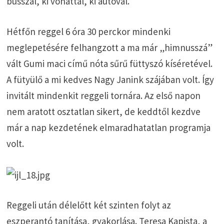
busszal, ki vonattal, ki autóval.
Hétfőn reggel 6 óra 30 perckor mindenki
meglepetésére felhangzott a ma már „himnusszá”
vált Gumi maci című nóta sűrű füttyszó kíséretével.
A fütyülő a mi kedves Nagy Janink szájában volt. Így
invitált mindenkit reggeli tornára. Az első napon
nem aratott osztatlan sikert, de keddtől kezdve
már a nap kezdetének elmaradhatatlan programja
volt.
Reggeli után délelőtt két szinten folyt az
eszperantó tanítása, gyakorlása. Teresa Kapista, a