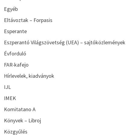
Egyéb
Eltávoztak – Forpasis
Esperante
Eszperantó Világszövetség (UEA) – sajtóközlemények
Évforduló
FAR-kafejo
Hírlevelek, kiadványok
IJL
IMEK
Komitatano A
Könyvek – Libroj
Közgyűlés