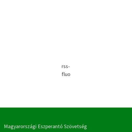
rss-
fluo
Magyarországi Eszperantó Szövetség