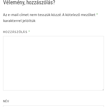
Vélemény, hozzászólás?
Az e-mail címet nem tesszük közzé.
A kötelező mezőket
*
karakterrel jelöltük
HOZZÁSZÓLÁS
*
NÉV