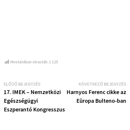
Mostanában olvasták:
1 125
Bejegyzés
Előző
K
ELŐZŐ BEJEGYZÉS
KÖVETKEZŐ BEJEGYZÉS
bejegyzés:
b
17. IMEK – Nemzetközi
Harnyos Ferenc cikke az
navigáció
Egészségügyi
Eŭropa Bulteno-ban
Eszperantó Kongresszus