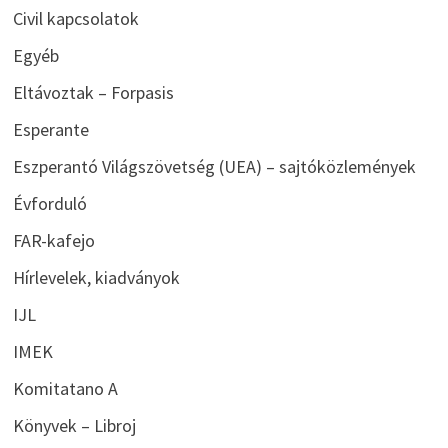
Civil kapcsolatok
Egyéb
Eltávoztak – Forpasis
Esperante
Eszperantó Világszövetség (UEA) – sajtóközlemények
Évforduló
FAR-kafejo
Hírlevelek, kiadványok
IJL
IMEK
Komitatano A
Könyvek – Libroj