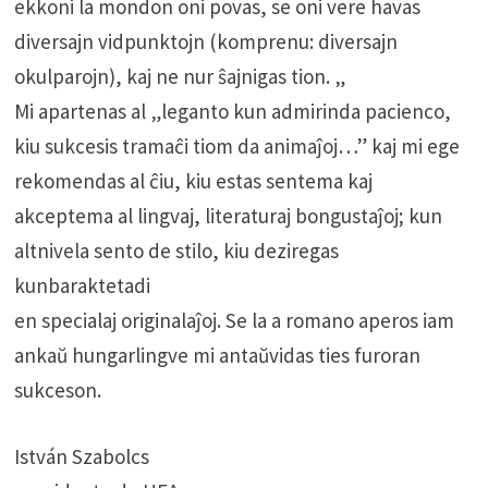
ekkoni la mondon oni povas, se oni vere havas
diversajn vidpunktojn (komprenu: diversajn
okulparojn), kaj ne nur ŝajnigas tion. „
Mi apartenas al „leganto kun admirinda pacienco,
kiu sukcesis tramaĉi tiom da animaĵoj…” kaj mi ege
rekomendas al ĉiu, kiu estas sentema kaj
akceptema al lingvaj, literaturaj bongustaĵoj; kun
altnivela sento de stilo, kiu deziregas
kunbaraktetadi
en specialaj originalaĵoj. Se la a romano aperos iam
ankaŭ hungarlingve mi antaŭvidas ties furoran
sukceson.
István Szabolcs