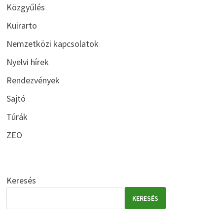
Közgyűlés
Kuirarto
Nemzetközi kapcsolatok
Nyelvi hírek
Rendezvények
Sajtó
Túrák
ZEO
Keresés
KERESÉS