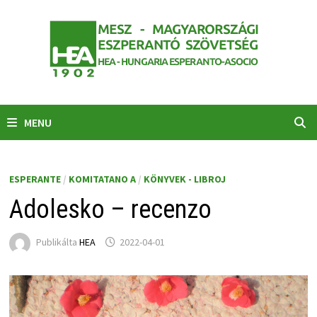
Skip
to
content
MENU
ESPERANTE
/
KOMITATANO A
/
KÖNYVEK - LIBROJ
Adolesko – recenzo
Publikálta
HEA
2022-04-01