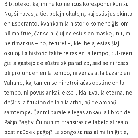
Biblioteko, kaj mi ne komencus korespondi kun ŝi.
Nu, ŝi havas ja tiel belajn okulojn, kaj estis ĵus ekinta
en Esperanto, kvankam la historio komenciĝis iom
pli malfrue, ĉar se ni ĉiuj ne estus en maskoj, nu, mi
ne rimarkus – ho, terure! –, kiel belaj estas ŝiaj
okuloj. La historio fakte reiras en la tempo, tut-reen
ĝis la gastejo de aŭstra skiparadizo, sed se ni fosas
pli profunden en la tempo, ni venas al la bazaro en
Vuhano, kaj tamen se ni retroiraĉas obstine en la
tempo, ni povus ankaŭ ekscii, kial Eva, la eterna, ne
deŝiris la frukton de la alia arbo, aŭ de ambaŭ
samtempe. Ĉar mi paralele legas ankaŭ la libron de
Paĉjo Baghy. Ĉu nun mi transiras de fabelo al realo
post naŭdek paĝoj? La sonĝo ŝajnas al mi finiĝi tie,