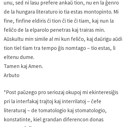
unu, sed ni lasu prefere ankaŭ tion, nu en la ĝenro
de la hungara literaturo io tia estas montopinto. Mi
fine, finfine eldiris ĉi tion ĉi tie ĉi tiam, kaj nun la
feliĉo de la elparolo penetras kaj trairas min.
Aŭskultu min simile al mi kun feliĉo, kaj daŭrigu aŭdi
tion tiel tiam tra tempo ĝis nomtago – tio estas, li
eltenu dume.
Tamen kaj Amen.
Arbuto
*Post paŭzego pro seriozaj okupoj mi ekinteresiĝis
pri la interfakaj trajtoj kaj interrilatoj – ĉefe
literaturaj – de tomatologio kaj stomatologio,
konstatinte, kiel grandan diferencon donas