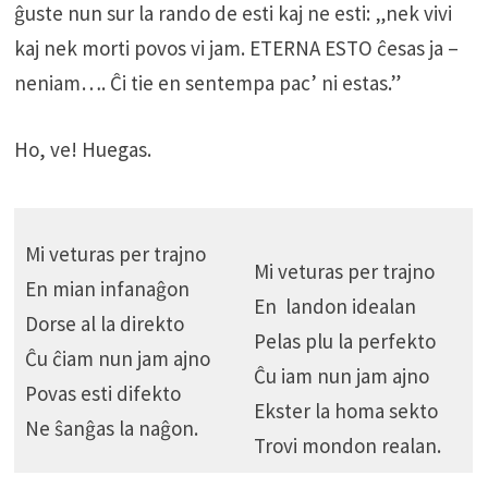
ĝuste nun sur la rando de esti kaj ne esti: „nek vivi
kaj nek morti povos vi jam. ETERNA ESTO ĉesas ja –
neniam…. Ĉi tie en sentempa pac’ ni estas.”
Ho, ve! Huegas.
Mi veturas per trajno
Mi veturas per trajno
En mian infanaĝon
En landon idealan
Dorse al la direkto
Pelas plu la perfekto
Ĉu ĉiam nun jam ajno
Ĉu iam nun jam ajno
Povas esti difekto
Ekster la homa sekto
Ne ŝanĝas la naĝon.
Trovi mondon realan.