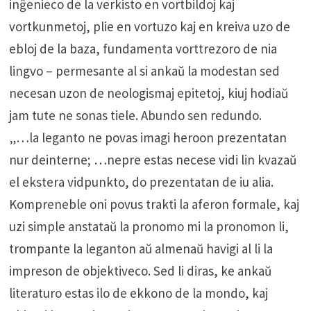
inĝenieco de la verkisto en vortbildoj kaj
vortkunmetoj, plie en vortuzo kaj en kreiva uzo de
ebloj de la baza, fundamenta vorttrezoro de nia
lingvo – permesante al si ankaŭ la modestan sed
necesan uzon de neologismaj epitetoj, kiuj hodiaŭ
jam tute ne sonas tiele. Abundo sen redundo.
„…la leganto ne povas imagi heroon prezentatan
nur deinterne; …nepre estas necese vidi lin kvazaŭ
el ekstera vidpunkto, do prezentatan de iu alia.
Kompreneble oni povus trakti la aferon formale, kaj
uzi simple anstataŭ la pronomo mi la pronomon li,
trompante la leganton aŭ almenaŭ havigi al li la
impreson de objektiveco. Sed li diras, ke ankaŭ
literaturo estas ilo de ekkono de la mondo, kaj