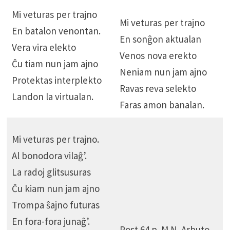
Mi veturas per trajno
Mi veturas per trajno
En batalon venontan.
En sonĝon aktualan
Vera vira elekto
Venos nova erekto
Ĉu tiam nun jam ajno
Neniam nun jam ajno
Protektas interplekto
Ravas reva selekto
Landon la virtualan.
Faras amon banalan.
Mi veturas per trajno.
Al bonodora vilaĝ’.
La radoj glitsusuras
Ĉu kiam nun jam ajno
Trompa ŝajno futuras
En fora-fora junaĝ’.
Post 64 p. M.N. Arbuto