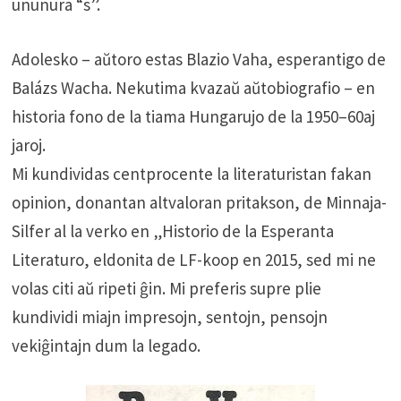
ununura “s”.
Adolesko – aŭtoro estas Blazio Vaha, esperantigo de
Balázs Wacha. Nekutima kvazaŭ aŭtobiografio – en
historia fono de la tiama Hungarujo de la 1950–60aj
jaroj.
Mi kundividas centprocente la literaturistan fakan
opinion, donantan altvaloran pritakson, de Minnaja-
Silfer al la verko en „Historio de la Esperanta
Literaturo, eldonita de LF-koop en 2015, sed mi ne
volas citi aŭ ripeti ĝin. Mi preferis supre plie
kundividi miajn impresojn, sentojn, pensojn
vekiĝintajn dum la legado.