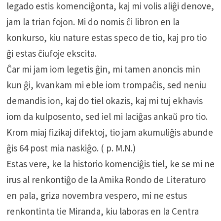
legado estis komenciĝonta, kaj mi volis aliĝi denove,
jam la trian fojon. Mi do nomis ĉi libron en la
konkurso, kiu nature estas speco de tio, kaj pro tio
ĝi estas ĉiufoje ekscita.
Ĉar mi jam iom legetis ĝin, mi tamen anoncis min
kun ĝi, kvankam mi eble iom trompaĉis, sed neniu
demandis ion, kaj do tiel okazis, kaj mi tuj ekhavis
iom da kulposento, sed iel mi laciĝas ankaŭ pro tio.
Krom miaj fizikaj difektoj, tio jam akumuliĝis abunde
ĝis 64 post mia naskiĝo. ( p. M.N.)
Estas vere, ke la historio komenciĝis tiel, ke se mi ne
irus al renkontiĝo de la Amika Rondo de Literaturo
en pala, griza novembra vespero, mi ne estus
renkontinta tie Miranda, kiu laboras en la Centra