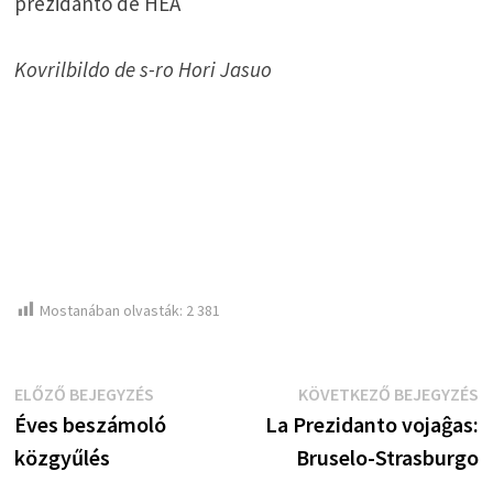
prezidanto de HEA
Kovrilbildo de s-ro Hori Jasuo
Mostanában olvasták:
2 381
Bejegyzés
Előző
K
ELŐZŐ BEJEGYZÉS
KÖVETKEZŐ BEJEGYZÉS
bejegyzés:
b
Éves beszámoló
La Prezidanto vojaĝas:
navigáció
közgyűlés
Bruselo-Strasburgo