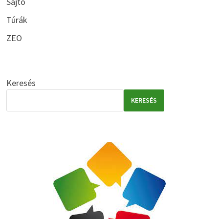
Sajtó
Túrák
ZEO
Keresés
KERESÉS