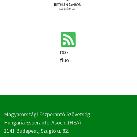
rss-
fluo
Magyarországi Eszperantó Szövetség
Hungaria Esperanto-Asocio (HEA)
1141 Budapest, Szugló u. 82.