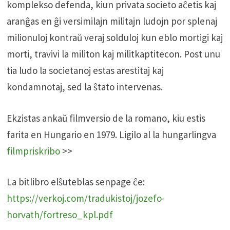
komplekso defenda, kiun privata societo aĉetis kaj
aranĝas en ĝi versimilajn militajn ludojn por splenaj
milionuloj kontraŭ veraj solduloj kun eblo mortigi kaj
morti, travivi la militon kaj militkaptitecon. Post unu
tia ludo la societanoj estas arestitaj kaj
kondamnotaj, sed la ŝtato intervenas.
Ekzistas ankaŭ filmversio de la romano, kiu estis
farita en Hungario en 1979. Ligilo al la hungarlingva
filmpriskribo
>>
La bitlibro elŝuteblas senpage ĉe:
https://verkoj.com/tradukistoj/jozefo-
horvath/fortreso_kpl.pdf