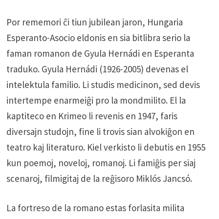
Por rememori ĉi tiun jubilean jaron, Hungaria
Esperanto-Asocio eldonis en sia bitlibra serio la
faman romanon de Gyula Hernádi en Esperanta
traduko. Gyula Hernádi (1926-2005) devenas el
intelektula familio. Li studis medicinon, sed devis
intertempe enarmeiĝi pro la mondmilito. El la
kaptiteco en Krimeo li revenis en 1947, faris
diversajn studojn, fine li trovis sian alvokiĝon en
teatro kaj literaturo. Kiel verkisto li debutis en 1955
kun poemoj, noveloj, romanoj. Li famiĝis per siaj
scenaroj, filmigitaj de la reĝisoro Miklós Jancsó.
La fortreso de la romano estas forlasita milita