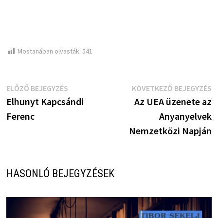
Mostanában olvasták:
541
Bejegyzés
Előző
K
ELŐZŐ BEJEGYZÉS
KÖVETKEZŐ BEJEGYZÉS
bejegyzés:
b
Elhunyt Kapcsándi
Az UEA üzenete az
navigáció
Ferenc
Anyanyelvek
Nemzetközi Napján
HASONLÓ BEJEGYZÉSEK