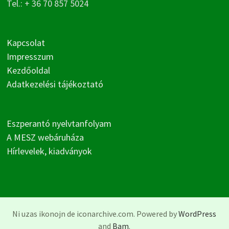
Tel.: + 36 70 857 5024
Kapcsolat
Impresszum
Kezdőoldal
Adatkezelési tájékoztató
Eszperantó nyelvtanfolyam
A MESZ webáruháza
Hírlevelek, kiadványok
Ni uzas ikonojn de iconarchive.com. Powered by
WordPress
and
Bam
.