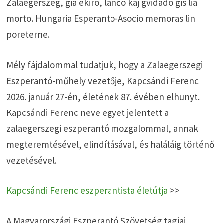
Zalaegerszeg, ĝia ekiro, lanĉo kaj gvidado ĝis lia
morto. Hungaria Esperanto-Asocio memoras lin
poreterne.
Mély fájdalommal tudatjuk, hogy a Zalaegerszegi
Eszperantó-műhely vezetője, Kapcsándi Ferenc
2026. január 27-én, életének 87. évében elhunyt.
Kapcsándi Ferenc neve egyet jelentett a
zalaegerszegi eszperantó mozgalommal, annak
megteremtésével, elindításával, és haláláig történő
vezetésével.
Kapcsándi Ferenc eszperantista életútja
>>
A Magyarországi Eszperantó Szövetség tagjai