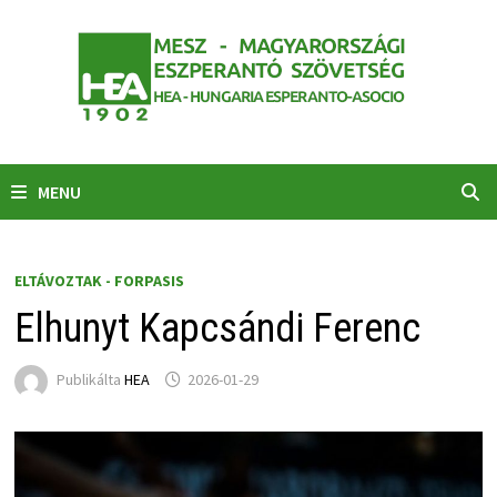
Skip
to
content
MENU
ELTÁVOZTAK - FORPASIS
Elhunyt Kapcsándi Ferenc
Publikálta
HEA
2026-01-29