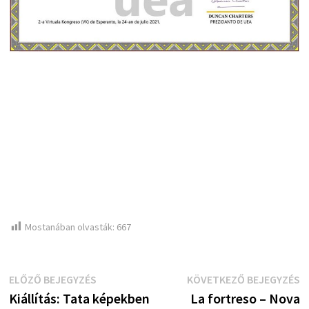
Mostanában olvasták:
667
Bejegyzés
Előző
K
ELŐZŐ BEJEGYZÉS
KÖVETKEZŐ BEJEGYZÉS
bejegyzés:
b
Kiállítás: Tata képekben
La fortreso – Nova
navigáció