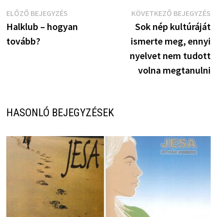
Bejegyzés
Előző
K
ELŐZŐ BEJEGYZÉS
KÖVETKEZŐ BEJEGYZÉS
bejegyzés:
b
Halklub – hogyan
Sok nép kultúráját
navigáció
tovább?
ismerte meg, ennyi
nyelvet nem tudott
volna megtanulni
HASONLÓ BEJEGYZÉSEK