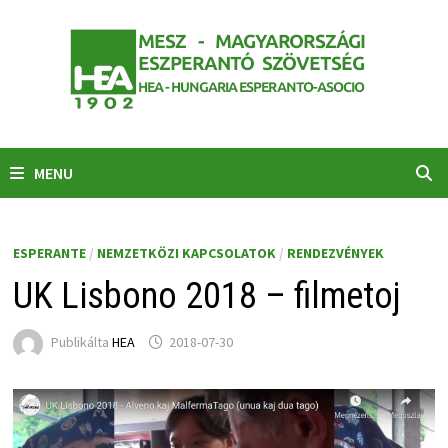
Skip
to
content
MENU
ESPERANTE
/
NEMZETKÖZI KAPCSOLATOK
/
RENDEZVÉNYEK
UK Lisbono 2018 – filmetoj
Publikálta
HEA
2018-07-30