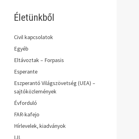
Életünkből
Civil kapcsolatok
Egyéb
Eltávoztak – Forpasis
Esperante
Eszperantó Világszövetség (UEA) –
sajtóközlemények
Évforduló
FAR-kafejo
Hírlevelek, kiadványok
IJL