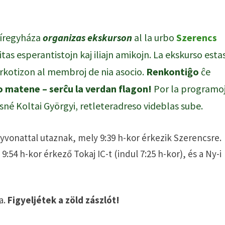
yíregyháza
organizas ekskurson
al la urbo
Szerencs
vitas esperantistojn kaj iliajn amikojn. La ekskurso esta
irkotizon al membroj de nia asocio.
Renkontiĝo
ĉe
o matene – serĉu la verdan flagon!
Por la programo
losné Koltai Györgyi, retleteradreso videblas sube.
lyvonattal utaznak, mely 9:39 h-kor érkezik Szerencsre.
:54 h-kor érkező Tokaj IC-t (indul 7:25 h-kor), és a Ny-i
a.
Figyeljétek a zöld zászlót!