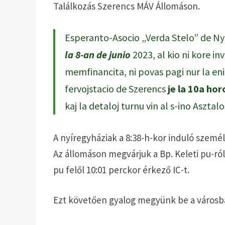
Találkozás Szerencs MÁV Állomáson.
Esperanto-Asocio „Verda Stelo” de N
la 8-an de junio
2023, al kio ni kore in
memfinancita, ni povas pagi nur la en
fervojstacio de Szerencs
je la 10a hor
kaj la detaloj turnu vin al s-ino Aszta
A nyíregyháziak a 8:38-h-kor induló szemé
Az állomáson megvárjuk a Bp. Keleti pu-ról 9
pu felől 10:01 perckor érkező IC-t.
Ezt követően gyalog megyünk be a városb