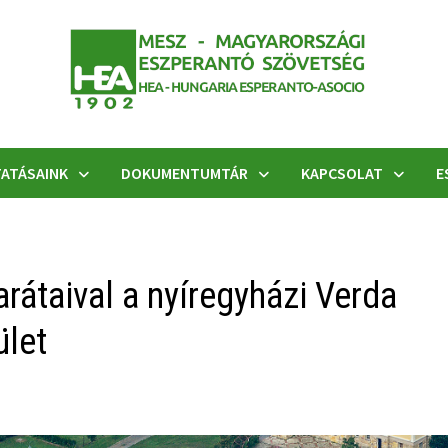
ATÁSAINK
DOKUMENTUMTÁR
KAPCSOLAT
E
rátaival a nyíregyházi Verda
ület