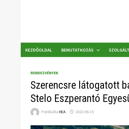
Skip
to
content
KEZDŐOLDAL
BEMUTATKOZÁS
SZOLGÁLT
RENDEZVÉNYEK
Szerencsre látogatott ba
Stelo Eszperantó Egyes
Publikálta
HEA
2023-06-15