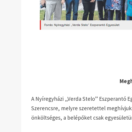
Megh
A Nyíregyházi „Verda Stelo” Eszperantó Eg
Szerencsre, melyre szeretettel meghívjuk 
önköltséges, a belépőket csak egyesületün