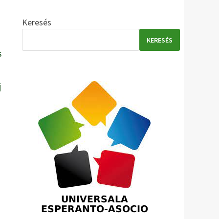
Keresés
KERESÉS
s
j