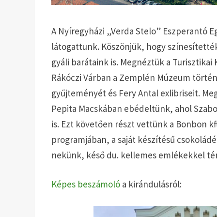
A Nyíregyházi „Verda Stelo” Eszperantó E
látogattunk. Köszönjük, hogy színesítetté
gyáli barátaink is. Megnéztük a Turisztikai
Rákóczi Várban a Zemplén Múzeum történet
gyűjteményét és Fery Antal exlibriseit. Me
Pepita Macskában ebédeltünk, ahol Szabol
is. Ezt követően részt vettünk a Bonbon kft
programjában, a saját készítésű csokoládé
nekünk, késő du. kellemes emlékekkel tér
Képes beszámoló
a kirándulásról: