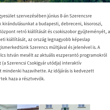
gyesület szervezésében június 8-án Szerencsre
k kirándulásunkat a budapesti, debreceni, kisoroszi,
 Központ retró kiállítását és csokiszobor gyűjteményét, 
i kiállítását, az ország legnagyobb képeslap
gismerkedtünk Szerencs múltjával és jelenével is. A
cs István mesélt az aktuális eszperantó programokról
 (a Szerencsi Csokigyár utódja) interaktív
t mindenki hazavihette. Az időjárás is kedvezett
tek haza a résztvevők.