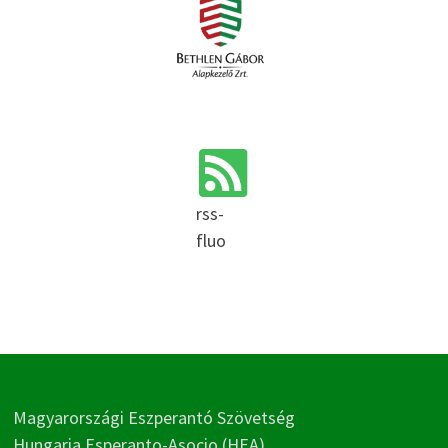
rss-
fluo
Magyarországi Eszperantó Szövetség
Hungaria Esperanto-Asocio (HEA)