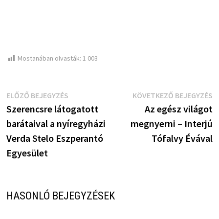
Mostanában olvasták:
1 003
Bejegyzés
Előző
K
ELŐZŐ BEJEGYZÉS
KÖVETKEZŐ BEJEGYZÉS
bejegyzés:
b
Szerencsre látogatott
Az egész világot
navigáció
barátaival a nyíregyházi
megnyerni – Interjú
Verda Stelo Eszperantó
Tófalvy Évával
Egyesület
HASONLÓ BEJEGYZÉSEK