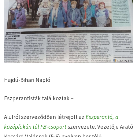
Hajdú-Bihari Napló
Eszperantisták találkoztak –
Alulról szerveződően létrejött az
Eszperantó, a
középfokún túl FB-csoport
szervezete. Vezetője Arató
Kocsárd Valér sok (5-6) nyelven beszélő