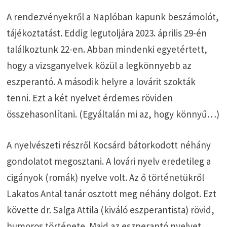
A rendezvényekről a Naplóban kapunk beszámolót,
tájékoztatást. Eddig legutoljára 2023. április 29-én
találkoztunk 22-en. Abban mindenki egyetértett,
hogy a vizsganyelvek közül a legkönnyebb az
eszperantó. A második helyre a lovárit szokták
tenni. Ezt a két nyelvet érdemes röviden
összehasonlítani. (Egyáltalán mi az, hogy könnyű…)
A nyelvészeti részről Kocsárd bátorkodott néhány
gondolatot megosztani. A lovári nyelv eredetileg a
cigányok (romák) nyelve volt. Az ő történetükről
Lakatos Antal tanár osztott meg néhány dolgot. Ezt
követte dr. Salga Attila (kiváló eszperantista) rövid,
humoros története. Majd az eszperantó nyelvet