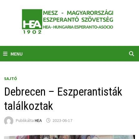
Skip
to
content
MENU
SAJTÓ
Debrecen – Eszperantisták
találkoztak
Publikálta
HEA
2023-06-17