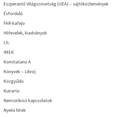
Eszperantó Világszövetség (UEA) – sajtóközlemények
Évforduló
FAR-kafejo
Hírlevelek, kiadványok
IJL
IMEK
Komitatano A
Könyvek – Libroj
Közgyűlés
Kuirarto
Nemzetközi kapcsolatok
Nyelvi hírek