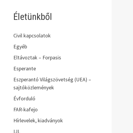
Életünkből
Civil kapcsolatok
Egyéb
Eltávoztak – Forpasis
Esperante
Eszperantó Világszövetség (UEA) –
sajtóközlemények
Évforduló
FAR-kafejo
Hírlevelek, kiadványok
IJL