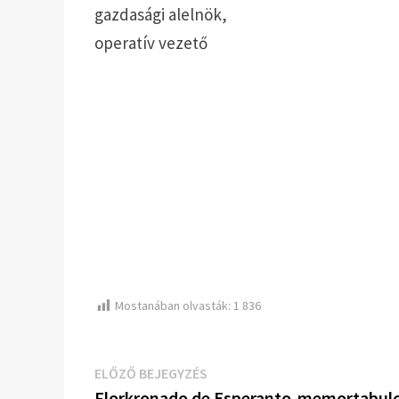
gazdasági alelnök,
operatív vezető
Mostanában olvasták:
1 836
Bejegyzés
Előző
ELŐZŐ BEJEGYZÉS
bejegyzés:
Florkronado de Esperanto-memortabul