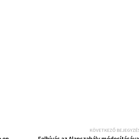
KÖVETKEZŐ BEJEGYZÉ
o en
Felhívás az Alapszabály módosításáva