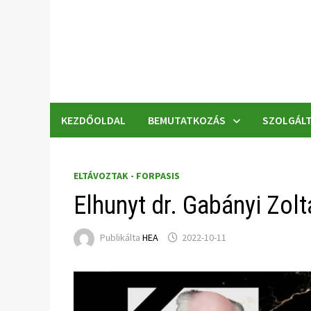
Skip
to
content
KEZDŐOLDAL
BEMUTATKOZÁS
SZOLGÁLT
ELTÁVOZTAK - FORPASIS
Elhunyt dr. Gabányi Zolt
Publikálta
HEA
2022-10-11