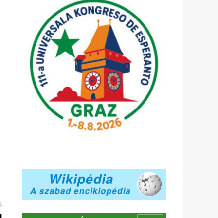
Következő
S
bejegyzés:
l