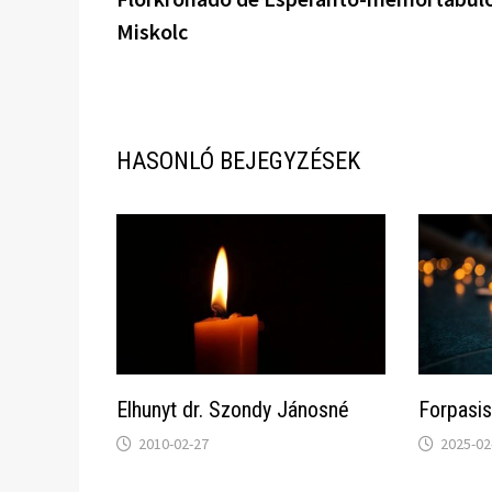
navigáció
Miskolc
HASONLÓ BEJEGYZÉSEK
Elhunyt dr. Szondy Jánosné
Forpasis
2010-02-27
2025-02