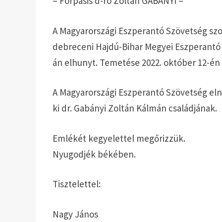
– Forpasis d-ro Zoltán GABÁNYI –
A Magyarországi Eszperantó Szövetség szo
debreceni Hajdú-Bihar Megyei Eszperantó B
án elhunyt. Temetése 2022. október 12-én 
A Magyarországi Eszperantó Szövetség elnö
ki dr. Gabányi Zoltán Kálmán családjának.
Emlékét kegyelettel megőrizzük.
Nyugodjék békében.
Tisztelettel:
Nagy János