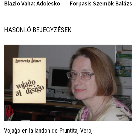
bejegyzés:
b
Blazio Vaha: Adolesko
Forpasis Szemők Balázs
navigáció
HASONLÓ BEJEGYZÉSEK
Vojaĝo en la landon de Pruntitaj Veroj