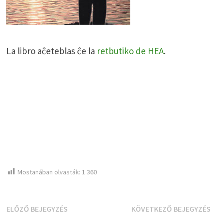
La libro aĉeteblas ĉe la
retbutiko de HEA
.
Mostanában olvasták:
1 360
Bejegyzés
Előző
K
ELŐZŐ BEJEGYZÉS
KÖVETKEZŐ BEJEGYZÉS