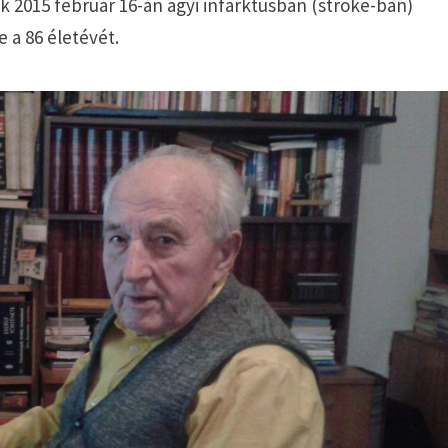
k 2015 február 16-án agyi infarktusban (stroke-ban)
e a 86 életévét.