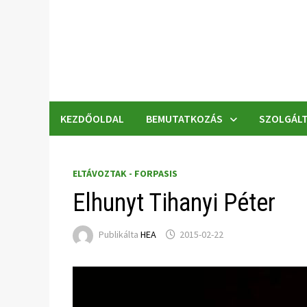
Skip
to
content
KEZDŐOLDAL
BEMUTATKOZÁS
SZOLGÁLT
ELTÁVOZTAK - FORPASIS
Elhunyt Tihanyi Péter
Publikálta
HEA
2015-02-22