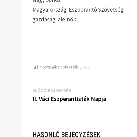
Magyarországi Eszperantó Szövetség
gazdasági alelnök
Mostanában olvasták:
1 785
Bejegyzés
Előző
ELŐZŐ BEJEGYZÉS
bejegyzés:
II. Váci Eszperantisták Napja
navigáció
HASONLÓ BEJEGYZÉSEK