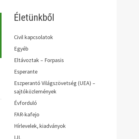
Életünkből
Civil kapcsolatok
Egyéb
Eltávoztak – Forpasis
Esperante
Eszperantó Világszövetség (UEA) –
sajtóközlemények
Évforduló
FAR-kafejo
Hírlevelek, kiadványok
IJL