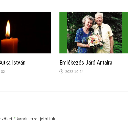
Sutka István
Emlékezés Járó Antalra
-02
2022-10-24
mezőket
*
karakterrel jelöltük