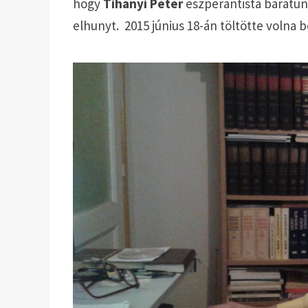
hogy
Tihanyi Péter
eszperantista barátun
elhunyt. 2015 június 18-án töltötte volna b