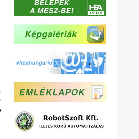
Következő
S
bejegyzés:
–
y