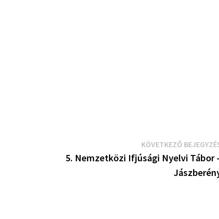
KÖVETKEZŐ BEJEGYZÉ
5. Nemzetközi Ifjúsági Nyelvi Tábor 
Jászberén