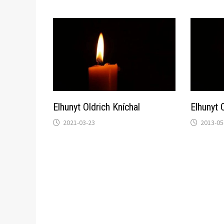
Elhunyt Oldrich Kníchal
Elhunyt 
2021-03-23
2013-05