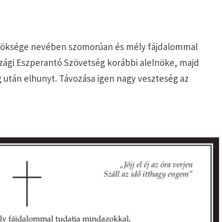
lnöksége nevében szomorúan és mély fájdalommal
zági Eszperantó Szövetség korábbi alelnöke, majd
ég után elhunyt. Távozása igen nagy veszteség az