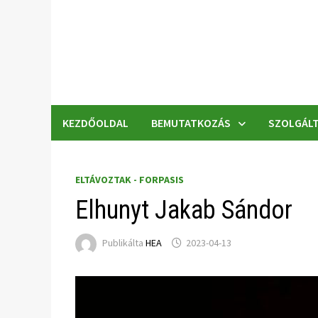
Skip
to
content
KEZDŐOLDAL
BEMUTATKOZÁS
SZOLGÁLT
ELTÁVOZTAK - FORPASIS
Elhunyt Jakab Sándor
Publikálta
HEA
2023-04-13