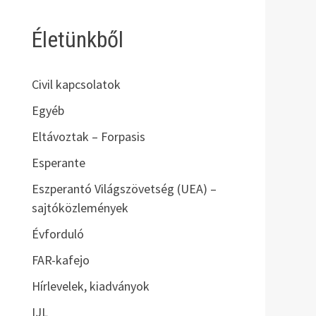
Életünkből
Civil kapcsolatok
Egyéb
Eltávoztak – Forpasis
Esperante
Eszperantó Világszövetség (UEA) –
sajtóközlemények
Évforduló
FAR-kafejo
Hírlevelek, kiadványok
IJL