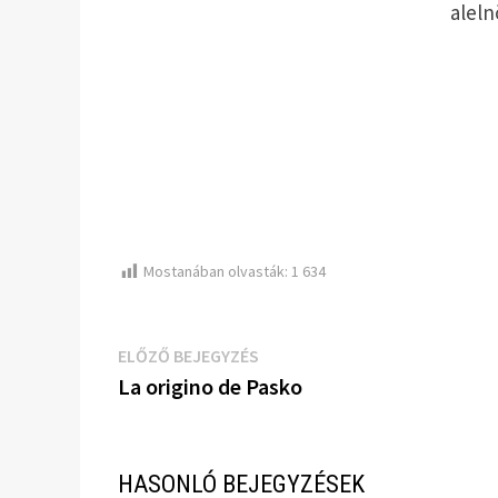
aleln
Mostanában olvasták:
1 634
Bejegyzés
Előző
ELŐZŐ BEJEGYZÉS
bejegyzés:
La origino de Pasko
navigáció
HASONLÓ BEJEGYZÉSEK