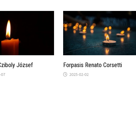
Cziboly József
Forpasis Renato Corsetti
-07
2025-02-02