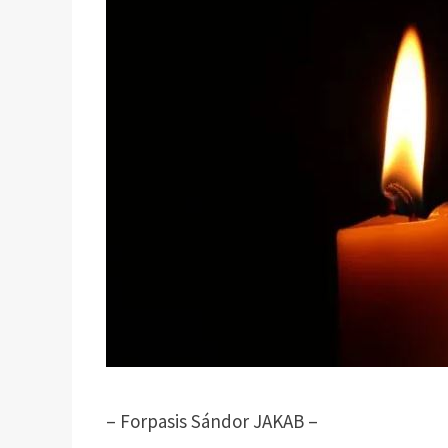
– Forpasis Sándor JAKAB –