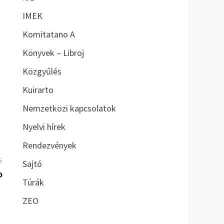
IMEK
Komitatano A
Könyvek – Libroj
Közgyűlés
Kuirarto
Nemzetközi kapcsolatok
Nyelvi hírek
Rendezvények
Következő
S
Sajtó
bejegyzés:
o
Túrák
ZEO