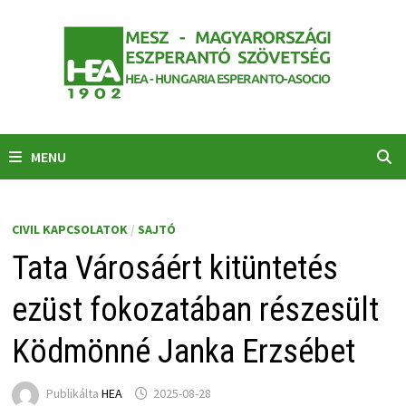
Skip
to
content
MENU
CIVIL KAPCSOLATOK
/
SAJTÓ
Tata Városáért kitüntetés
ezüst fokozatában részesült
Ködmönné Janka Erzsébet
Publikálta
HEA
2025-08-28