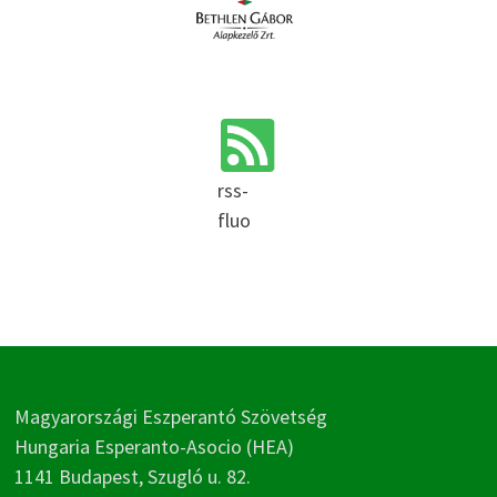
rss-
fluo
Magyarországi Eszperantó Szövetség
Hungaria Esperanto-Asocio (HEA)
1141 Budapest, Szugló u. 82.