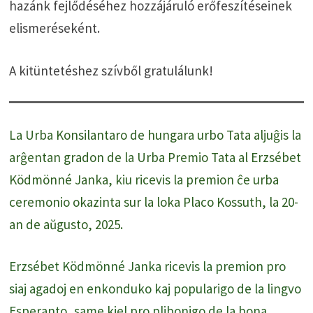
hazánk fejlődéséhez hozzájáruló erőfeszítéseinek
elismeréseként.
A kitüntetéshez szívből gratulálunk!
La Urba Konsilantaro de hungara urbo Tata aljuĝis la
arĝentan gradon de la Urba Premio Tata al Erzsébet
Ködmönné Janka, kiu ricevis la premion ĉe urba
ceremonio okazinta sur la loka Placo Kossuth, la 20-
an de aŭgusto, 2025.
Erzsébet Ködmönné Janka ricevis la premion pro
siaj agadoj en enkonduko kaj popularigo de la lingvo
Esperanto, same kiel pro plibonigo de la bona