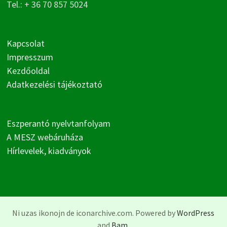
Tel.: + 36 70 857 5024
Kapcsolat
Impresszum
Kezdőoldal
Adatkezelési tájékoztató
Eszperantó nyelvtanfolyam
A MESZ webáruháza
Hírlevelek, kiadványok
Ni uzas ikonojn de iconarchive.com. Powered by
WordPress
and
Bam
.