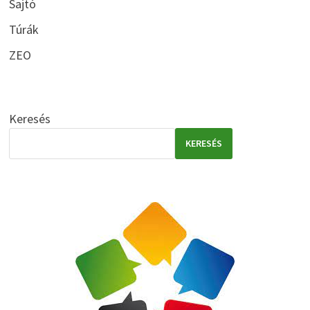
Sajtó
Túrák
ZEO
Keresés
KERESÉS