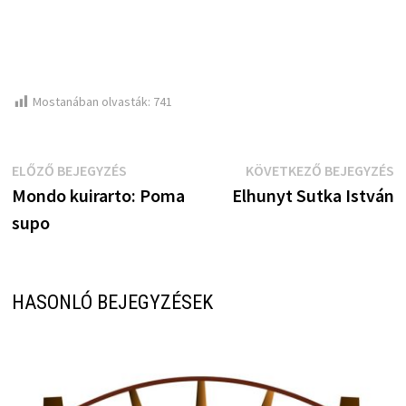
Mostanában olvasták:
741
Bejegyzés
Előző
K
ELŐZŐ BEJEGYZÉS
KÖVETKEZŐ BEJEGYZÉS
bejegyzés:
b
Mondo kuirarto: Poma
Elhunyt Sutka István
navigáció
supo
HASONLÓ BEJEGYZÉSEK