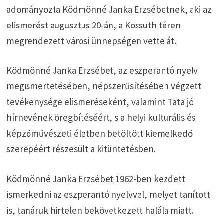
adományozta Ködmönné Janka Erzsébetnek, aki az
elismerést augusztus 20-án, a Kossuth téren
megrendezett városi ünnepségen vette át.
Ködmönné Janka Erzsébet, az eszperantó nyelv
megismertetésében, népszerűsítésében végzett
tevékenysége elismeréseként, valamint Tata jó
hírnevének öregbítéséért, s a helyi kulturális és
képzőművészeti életben betöltött kiemelkedő
szerepéért részesült a kitüntetésben.
Ködmönné Janka Erzsébet 1962-ben kezdett
ismerkedni az eszperantó nyelvvel, melyet tanított
is, tanáruk hirtelen bekövetkezett halála miatt.