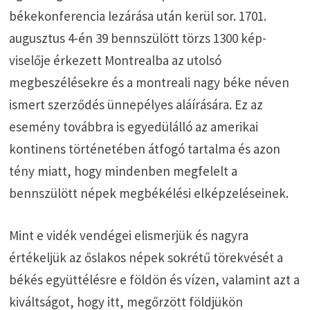
békekonferen­cia lezárása után kerül sor. 1701.
augusztus 4-én 39 bennszülött törzs 1300 kép­
viselője érkezett Montrealba az utolsó
megbeszélésekre és a montreali nagy bé­ke néven
ismert szerződés ünnepélyes aláírására. Ez az
esemény továbbra is egyedülálló az amerikai
kontinens történetében átfogó tartalma és azon
tény mi­att, hogy mindenben megfelelt a
bennszülött népek megbékélési elképzelései­nek.
Mint e vidék vendégei elismerjük és nagyra
értékeljük az őslakos népek sokrétű törekvését a
békés együttélésre e földön és vízen, valamint azt a
kiváltságot, hogy itt, megőrzött földjükön