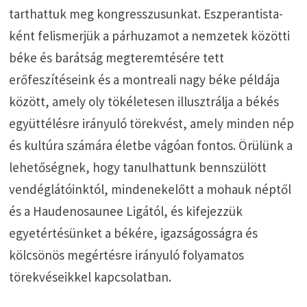
tarthattuk meg kongresszusunkat. Eszperantista­
ként felismerjük a párhuzamot a nemzetek közötti
béke és barátság megteremté­sére tett
erőfeszítéseink és a montreali nagy béke példája
között, amely oly tö­kéletesen illusztrálja a békés
együttélésre irányuló törekvést, amely minden nép
és kultúra számára életbe vágóan fontos. Örülünk a
lehetőségnek, hogy tanul­hattunk bennszülött
vendéglátóinktól, mindenekelőtt a mohauk néptől
és a Ha­udenosaunee Ligától, és kifejezzük
egyetértésünket a békére, igazságosságra és
kölcsönös megértésre irányuló folyamatos
törekvéseikkel kapcsolatban.