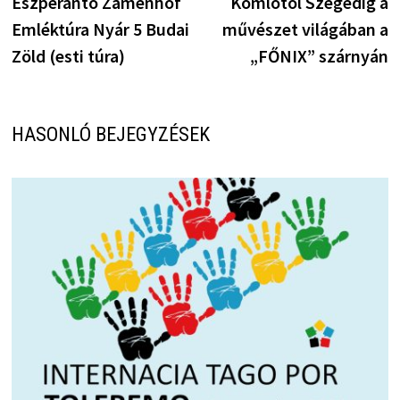
bejegyzés:
b
Eszperantó Zamenhof
Komlótól Szegedig a
navigáció
Emléktúra Nyár 5 Budai
művészet világában a
Zöld (esti túra)
„FŐNIX” szárnyán
HASONLÓ BEJEGYZÉSEK