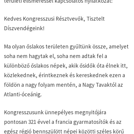
területi elismeréssel kapcsolatos nyilatkozat:
Kedves Kongresszusi Résztvevők, Tisztelt
Díszvendégeink!
Ma olyan őslakos területen gyűltünk össze, amelyet
soha nem hagytak el, soha nem adtak fel a
különböző őslakos népek, akik ősidők óta élnek itt,
közleked­nek, érintkeznek és kereskednek ezen a
földön a nagy folyam mentén, a Nagy Tavaktól az
Atlanti-óceánig.
Kongresszusunk ünnepélyes megnyitójára
pontosan 321 évvel a francia gyar­matosítók és az
egész régió bennszülött népei közötti széles körű