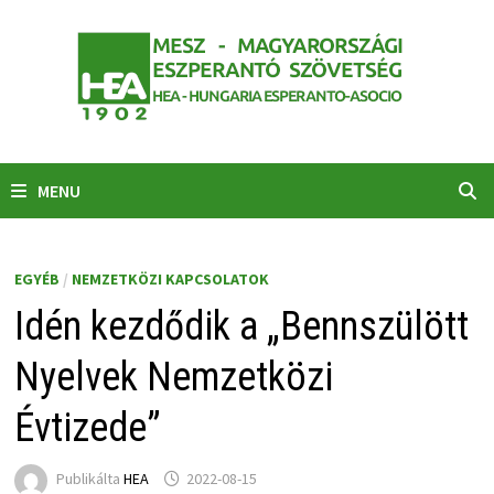
Skip
to
content
MENU
EGYÉB
/
NEMZETKÖZI KAPCSOLATOK
Idén kezdődik a „Bennszülött
Nyelvek Nemzetközi
Évtizede”
Publikálta
HEA
2022-08-15