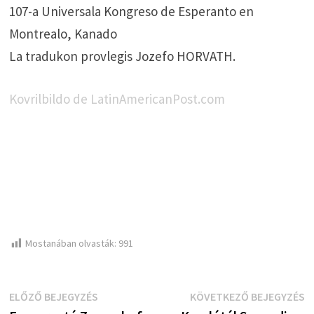
107-a Universala Kongreso de Esperanto en
Montrealo, Kanado
La tradukon provlegis Jozefo HORVATH.
Kovrilbildo de LatinAmericanPost.com
Mostanában olvasták:
991
Bejegyzés
Előző
K
ELŐZŐ BEJEGYZÉS
KÖVETKEZŐ BEJEGYZÉS