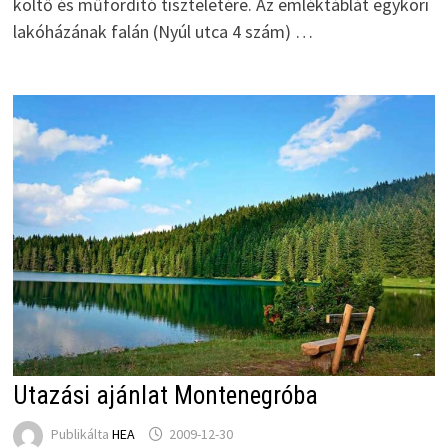
költő és műfordító tiszteletére. Az emléktáblát egykori
lakóházának falán (Nyúl utca 4 szám) …
Utazási ajánlat Montenegróba
Publikálta
HEA
2009-12-30