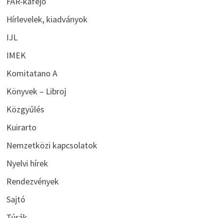
FAR-kafejo
Hírlevelek, kiadványok
IJL
IMEK
Komitatano A
Könyvek – Libroj
Közgyűlés
Kuirarto
Nemzetközi kapcsolatok
Nyelvi hírek
Rendezvények
Sajtó
Túrák