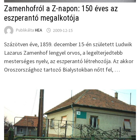
Zamenhofról a Z-napon: 150 éves az
eszperantó megalkotója
Publikálta
HEA
2009-12-15
Százötven éve, 1859. december 15-én született Ludwik
Lazarus Zamenhof lengyel orvos, a legelterjedtebb
mesterséges nyelv, az eszperantó létrehozója. Az akkor
Oroszországhoz tartozó Bialystokban nőtt fel, …