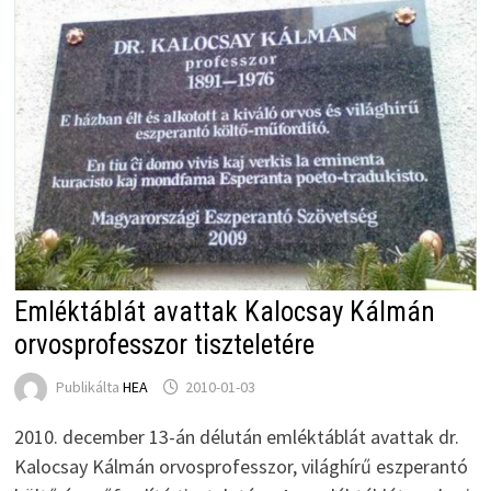
Emléktáblát avattak Kalocsay Kálmán
orvosprofesszor tiszteletére
Publikálta
HEA
2010-01-03
2010. december 13-án délután emléktáblát avattak dr.
Kalocsay Kálmán orvosprofesszor, világhírű eszperantó