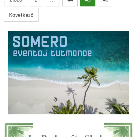
lapozása
Következő