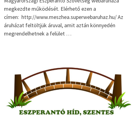
Magyarországi Eszperantó Szövetség webáruháza
megkezdte működését. Elérhető ezen a
címen: http://www.meszhea.superwebaruhaz.hu/ Az
áruházat feltöltjük áruval, amit aztán könnyedén
megrendelhetnek a felület …