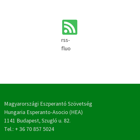
rss-
fluo
Magyarországi Eszperantó Szövetség
Hungaria Esperanto-Asocio (HEA)
1141 Budapest, Szugló u. 82.
Tel.: + 36 70 857 5024