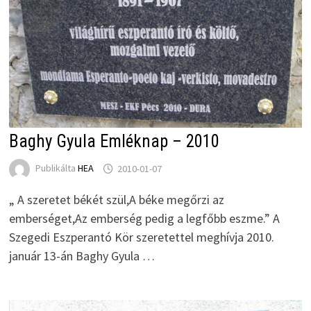
Baghy Gyula Emléknap – 2010
Publikálta
HEA
2010-01-07
„ A szeretet békét szül,A béke megőrzi az
emberséget,Az emberség pedig a legfőbb eszme.” A
Szegedi Eszperantó Kör szeretettel meghívja 2010.
január 13-án Baghy Gyula …