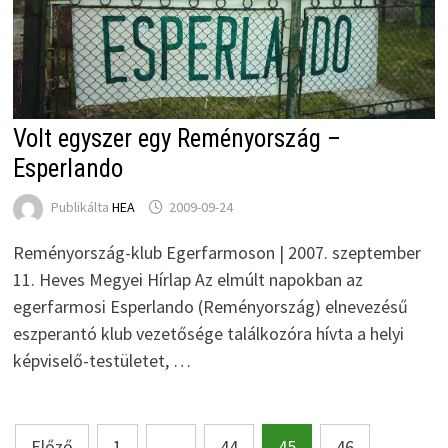
Volt egyszer egy Reményország –
Esperlando
Publikálta
HEA
2009-09-24
Reményország-klub Egerfarmoson | 2007. szeptember
11. Heves Megyei Hírlap Az elmúlt napokban az
egerfarmosi Esperlando (Reményország) elnevezésű
eszperantó klub vezetősége találkozóra hívta a helyi
képviselő-testületet, …
Bejegyzések
Előző
1
…
44
45
46