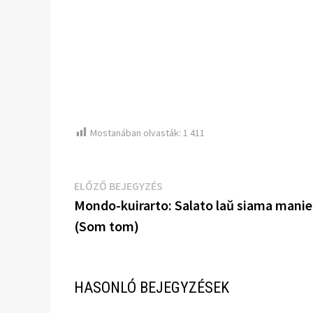
Mostanában olvasták:
1 411
Bejegyzés
Előző
ELŐZŐ BEJEGYZÉS
bejegyzés:
Mondo-kuirarto: Salato laŭ siama manie
navigáció
(Som tom)
HASONLÓ BEJEGYZÉSEK