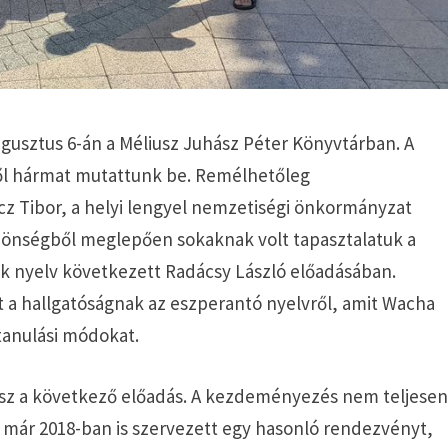
augusztus 6-án a Méliusz Juhász Péter Könyvtárban. A
ől hármat mutattunk be. Remélhetőleg
cz Tibor, a helyi lengyel nemzetiségi önkormányzat
özönségből meglepően sokaknak volt tapasztalatuk a
ök nyelv következett Radácsy László előadásában.
st a hallgatóságnak az eszperantó nyelvről, amit Wacha
vtanulási módokat.
esz a következő előadás. A kezdeményezés nem teljese
ér már 2018-ban is szervezett egy hasonló rendezvényt,