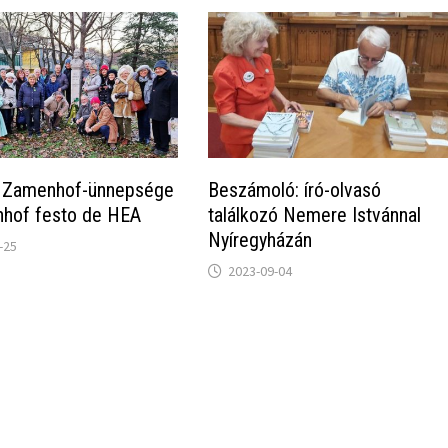
 Zamenhof-ünnepsége
Beszámoló: író-olvasó
hof festo de HEA
találkozó Nemere Istvánnal
Nyíregyházán
-25
2023-09-04