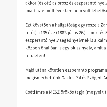
akkor (és ott) az orosz és eszperantó nyel
miatt az elmúlt években nem volt lehetősé
Ezt követően a hallgatóság egy része a Z
fotót) a 135 éve (1887. július 26.) ismert é
eszperantó nyelv segédnyelvnek is alkalm
közben önállóan is egy plusz nyelv, amit 
területen!
Majd utána kötetlen eszperantó programma
megismerhettünk Gajdos Pál és Szögedi An
Cséti Imre a MESZ örökös tagja (megyei tit