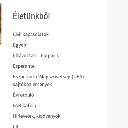
Életünkből
Civil kapcsolatok
Egyéb
Eltávoztak – Forpasis
Esperante
Eszperantó Világszövetség (UEA) –
sajtóközlemények
Évforduló
FAR-kafejo
Hírlevelek, kiadványok
IJL