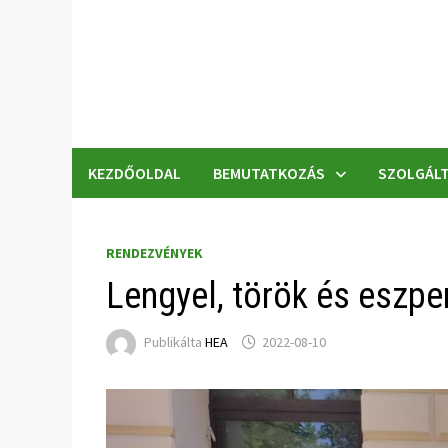
Skip
to
content
KEZDŐOLDAL
BEMUTATKOZÁS
SZOLGÁLT
RENDEZVÉNYEK
Lengyel, török és eszp
Publikálta
HEA
2022-08-10