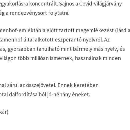
vgyakorlásra koncentrált. Sajnos a Covid-világjárvány
g a rendezvénysort folytatni.
amenhof-emléktábla előtt tartott megemlékezést (lásd 
s Zamenhof által alkotott eszperantó nyelvről. Az
as, gyorsabban tanulható mint bármely más nyelv, és
a világon több millióan ismernek, használnak minden
l zárul az összejövetel. Ennek keretében
tal dalfordításaiból jó-néhány éneket.
kár)