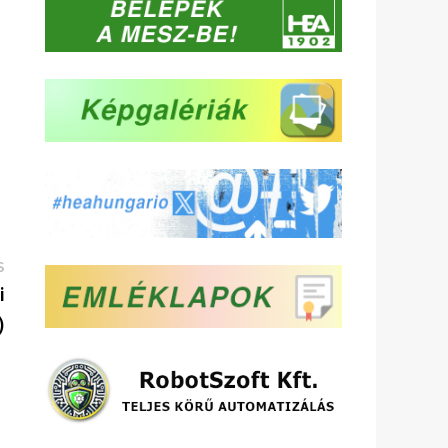
Következő
S
bejegyzés:
i
)