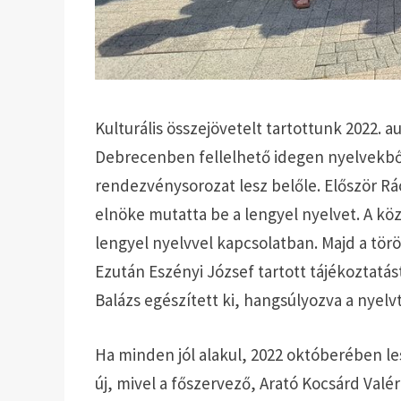
Kulturális összejövetelt tartottunk 2022. 
Debrecenben fellelhető idegen nyelvekb
rendezvénysorozat lesz belőle. Először Rá
elnöke mutatta be a lengyel nyelvet. A k
lengyel nyelvvel kapcsolatban. Majd a tör
Ezután Eszényi József tartott tájékoztatá
Balázs egészített ki, hangsúlyozva a nyel
Ha minden jól alakul, 2022 októberében l
új, mivel a főszervező, Arató Kocsárd Val