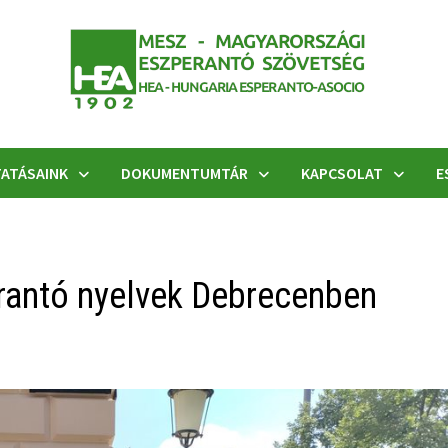
ATÁSAINK
DOKUMENTUMTÁR
KAPCSOLAT
E
erantó nyelvek Debrecenben