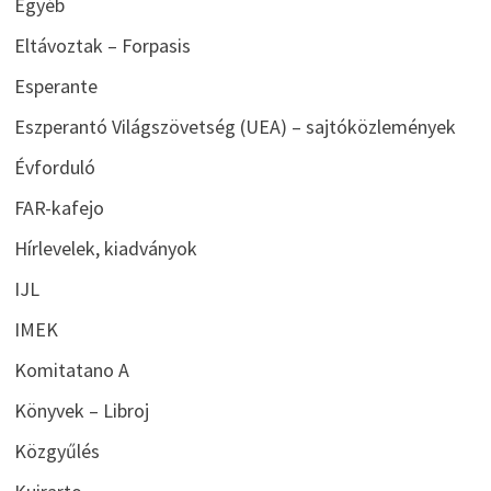
Egyéb
Eltávoztak – Forpasis
Esperante
Eszperantó Világszövetség (UEA) – sajtóközlemények
Évforduló
FAR-kafejo
Hírlevelek, kiadványok
IJL
IMEK
Komitatano A
Könyvek – Libroj
Közgyűlés