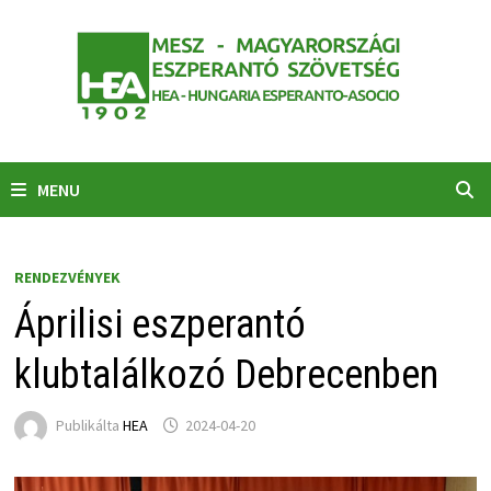
Skip
to
content
MENU
RENDEZVÉNYEK
Áprilisi eszperantó
klubtalálkozó Debrecenben
Publikálta
HEA
2024-04-20