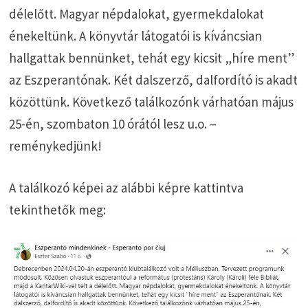
délelőtt. Magyar népdalokat, gyermekdalokat
énekeltünk. A könyvtár látogatói is kíváncsian
hallgattak bennünket, tehát egy kicsit „híre ment”
az Eszperantónak. Két dalszerző, dalfordító is akadt
közöttünk. Következő találkozónk várhatóan május
25-én, szombaton 10 órától lesz u.o. –
reménykedjünk!
A találkozó képei az alábbi képre kattintva
tekinthetők meg: