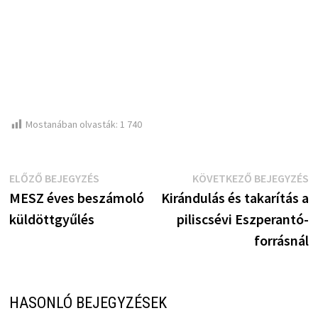
Mostanában olvasták:
1 740
Bejegyzés
Előző
K
ELŐZŐ BEJEGYZÉS
KÖVETKEZŐ BEJEGYZÉS
bejegyzés:
b
MESZ éves beszámoló
Kirándulás és takarítás a
navigáció
küldöttgyűlés
piliscsévi Eszperantó-
forrásnál
HASONLÓ BEJEGYZÉSEK