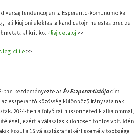
j de diversaj tendencoj en la Esperanto-komunumo kaj
, laŭ kiuj oni elektas la kandidatojn ne estas precize
submetata al kritiko.
Pliaj detaloj
>>
 legi ci tie
>>
98-ban kezdeményezte az
Év Eszperantistája
cím
z az eszperantó közösség különböző irányzatainak
oztak. 2024-ben a folyóirat huszonhetedik alkalommal,
ítélését, ezért a választás különösen fontos volt. Idén
 akik közül a 15 választásra felkért személy többsége