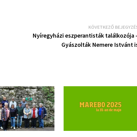
KÖVETKEZŐ BEJEGYZÉ
Nyíregyházi eszperantisták találkozója 
Gyászolták Nemere Istvánt i