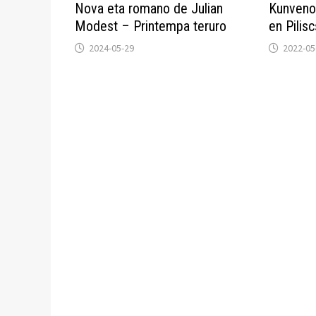
Nova eta romano de Julian
Kunveno
Modest – Printempa teruro
en Pilis
2024-05-29
2022-05