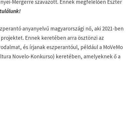
enyei-Mergerre szavazott. Ennek megfelelően Eszter
tulálunk!
eszperantó anyanyelvű magyarországi nő, aki 2021-ben
 projektet. Ennek keretében arra ösztönzi az
odalmat, és írjanak eszperantóul, például a MoVeMo
ultura Novelo-Konkurso) keretében, amelyeknek ő a