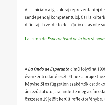
Al la iniciato aliĝis pluraj reprezentanto
sendependaj kompetentuloj. Ĉar la kriterioj
difinitaj, la verdikto de la ĵurio estas ofte 
La liston de
Esperantistoj de la jaro
vi povas
A
La Ondo de Esperanto
című folyóirat 19
évenkénti odaítélését. Ehhez a projekthe
képviselői és független szakértők csatlak
ám ezúttal utoljára hirdette meg a cím oda
összesen 19 jelölt került reflektorfénybe,