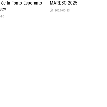
 ĉe la Fonto Esperanto
MAREBO 2025
csév
2025-05-23
-10