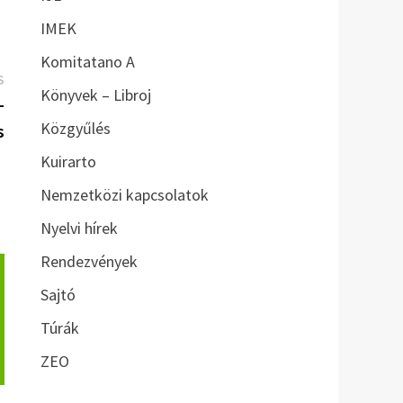
IMEK
Komitatano A
Következő
S
Könyvek – Libroj
bejegyzés:
–
Közgyűlés
s
Kuirarto
Nemzetközi kapcsolatok
Nyelvi hírek
Rendezvények
Sajtó
Túrák
ZEO