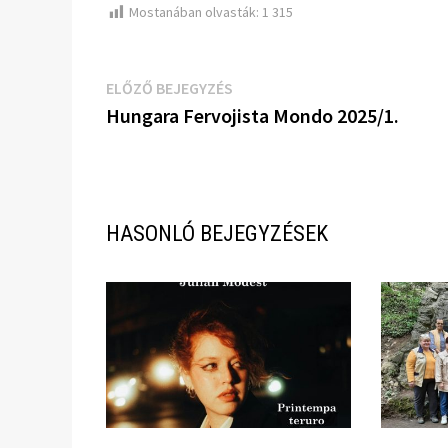
Mostanában olvasták:
1 315
Bejegyzés
Előző
ELŐZŐ BEJEGYZÉS
bejegyzés:
Hungara Fervojista Mondo 2025/1.
navigáció
HASONLÓ BEJEGYZÉSEK