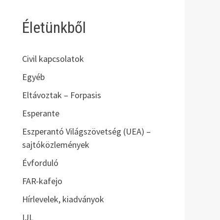
Életünkből
Civil kapcsolatok
Egyéb
Eltávoztak – Forpasis
Esperante
Eszperantó Világszövetség (UEA) –
sajtóközlemények
Évforduló
FAR-kafejo
Hírlevelek, kiadványok
IJL