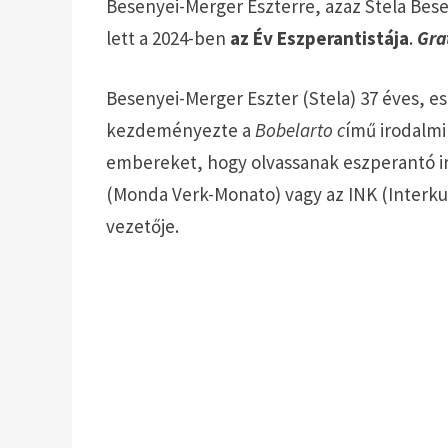
Besenyei-Merger Eszterre, azaz Stela Bes
lett a 2024-ben
az Év Eszperantistája
.
Gra
Besenyei-Merger Eszter (Stela) 37 éves, 
kezdeményezte a
Bobelarto c
ímű irodalmi
embereket, hogy olvassanak eszperantó ir
(Monda Verk-Monato) vagy az INK (Interk
vezetője.