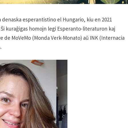
a denaska esperantistino el Hungario, kiu en 2021
. Ŝi kuraĝigas homojn legi Esperanto-literaturon kaj
re de MoVeMo (Monda Verk-Monato) aŭ INK (Internacia
.