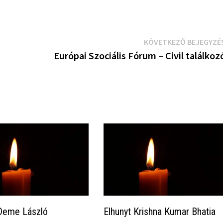
KÖVETKEZŐ BEJEGYZÉ
Európai Szociális Fórum – Civil találkoz
 Deme László
Elhunyt Krishna Kumar Bhatia