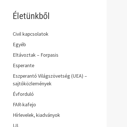
Életünkből
Civil kapcsolatok
Egyéb
Eltávoztak – Forpasis
Esperante
Eszperantó Világszövetség (UEA) –
sajtóközlemények
Évforduló
FAR-kafejo
Hírlevelek, kiadványok
IJL