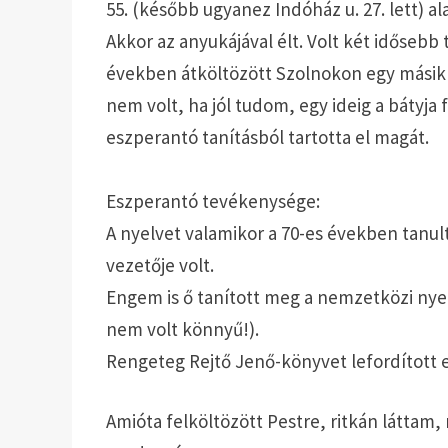
55. (később ugyanez Indóház u. 27. lett) a
Akkor az anyukájával élt. Volt két idősebb
években átköltözött Szolnokon egy másik 
nem volt, ha jól tudom, egy ideig a bátyja 
eszperantó tanításból tartotta el magát.
Eszperantó tevékenysége:
A nyelvet valamikor a 70-es években tanul
vezetője volt.
Engem is ő tanított meg a nemzetközi nyel
nem volt könnyű!).
Rengeteg Rejtő Jenő-könyvet lefordított 
Amióta felköltözött Pestre, ritkán láttam,