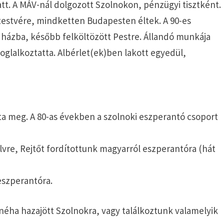
latt. A MÁV-nál dolgozott Szolnokon, pénzügyi tisztként.
 testvére, mindketten Budapesten éltek. A 90-es
házba, később felköltözött Pestre. Állandó munkája
foglalkoztatta. Albérlet(ek)ben lakott egyedül,
ta meg. A 80-as években a szolnoki eszperantó csoport
vre, Rejtőt fordítottunk magyarról eszperantóra (hát
eszperantóra.
 néha hazajött Szolnokra, vagy találkoztunk valamelyik