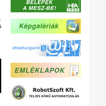
Következő
S
bejegyzés:
ó