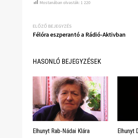
Mostanában olvasták:
1 220
Bejegyzés
Előző
ELŐZŐ BEJEGYZÉS
bejegyzés:
Félóra eszperantó a Rádió-Aktivban
navigáció
HASONLÓ BEJEGYZÉSEK
Elhunyt Rab-Nádai Klára
Elhunyt