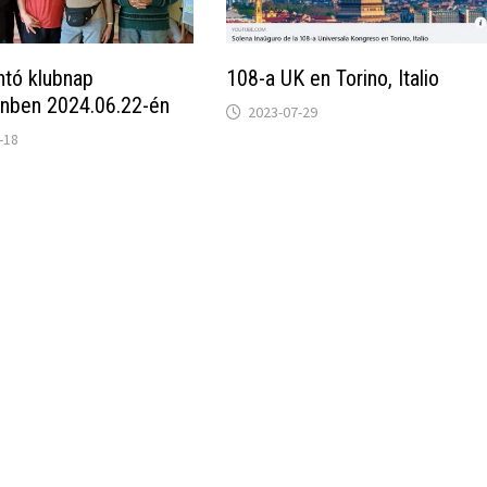
ntó klubnap
108-a UK en Torino, Italio
nben 2024.06.22-én
2023-07-29
-18