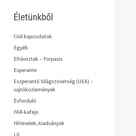
Életünkből
Civil kapcsolatok
Egyéb
Eltávoztak – Forpasis
Esperante
Eszperantó Világszövetség (UEA) –
sajtóközlemények
Évforduló
FAR-kafejo
Hírlevelek, kiadványok
IJL