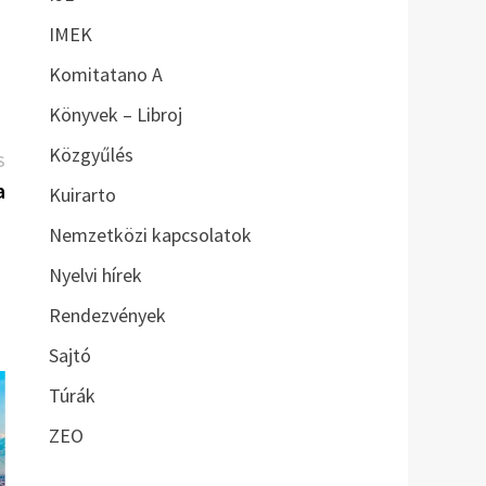
IMEK
Komitatano A
Könyvek – Libroj
Közgyűlés
Következő
S
bejegyzés:
a
Kuirarto
Nemzetközi kapcsolatok
Nyelvi hírek
Rendezvények
Sajtó
Túrák
ZEO