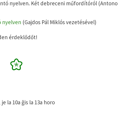
antó nyelven. Két debreceni műfordítóról (Antono
ó nyelven
(Gajdos Pál Miklós vezetésével)
den érdeklődőt!
e la 10a ĝis la 13a horo