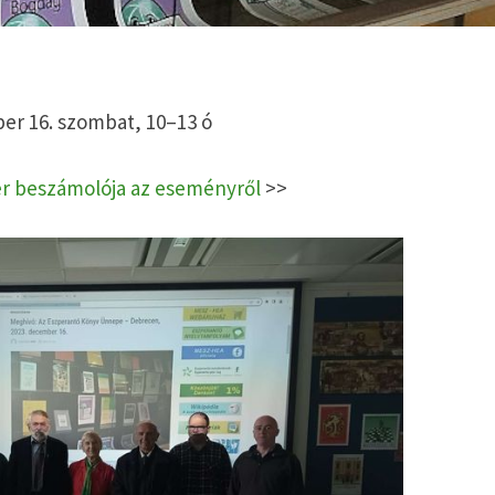
er 16. szombat, 10–13 ó
ér beszámolója az eseményről
>>