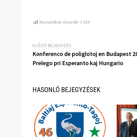
Mostanában olvasták:
1 629
Bejegyzés
Előző
ELŐZŐ BEJEGYZÉS
bejegyzés:
Konferenco de poliglotoj en Budapest 2
navigáció
Prelego pri Esperanto kaj Hungario
HASONLÓ BEJEGYZÉSEK