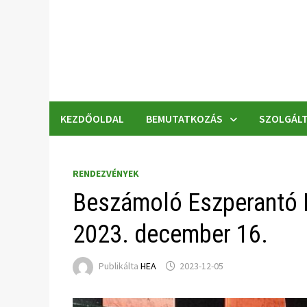
Skip
to
content
KEZDŐOLDAL
BEMUTATKOZÁS
SZOLGÁLT
RENDEZVÉNYEK
Beszámoló Eszperantó 
2023. december 16.
Publikálta
HEA
2023-12-05