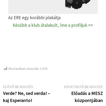
Az ERE egy korábbi plakátja
Később a klub átalakult, íme a profiljuk
>>
Mostanában olvasták:
1 074
Bejegyzés
Előző
K
ELŐZŐ BEJEGYZÉS
KÖVETKEZŐ BEJEGYZÉS
bejegyzés:
b
Verde? Ne, sed verda! –
Előadás a MESZ
navigáció
kaj Esperanto!
központjában