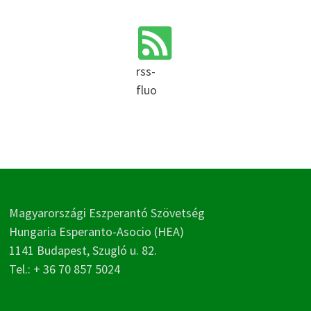
rss-
fluo
Magyarországi Eszperantó Szövetség
Hungaria Esperanto-Asocio (HEA)
1141 Budapest, Szugló u. 82.
Tel.: + 36 70 857 5024