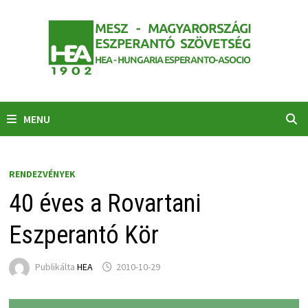
Skip
to
content
MENU
RENDEZVÉNYEK
40 éves a Rovartani
Eszperantó Kör
Publikálta
HEA
2010-10-29