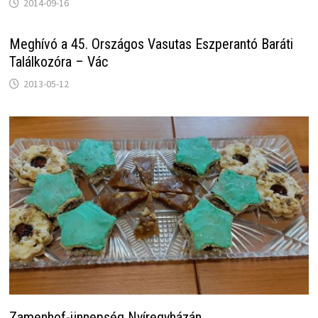
2014-09-16
Meghívó a 45. Országos Vasutas Eszperantó Baráti
Találkozóra – Vác
2013-05-12
Zamenhof-ünnepség Nyíregyházán