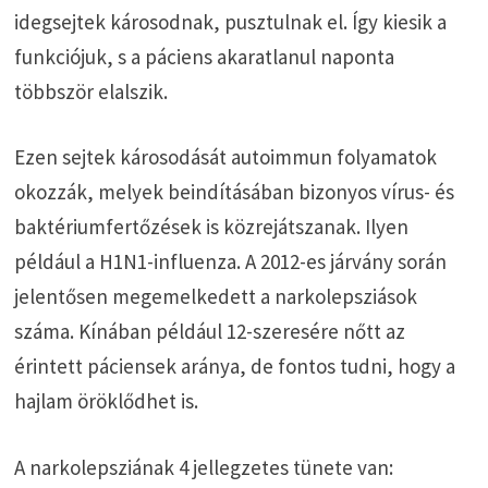
idegsejtek károsodnak, pusztulnak el. Így kiesik a
funkciójuk, s a páciens akaratlanul naponta
többször elalszik.
Ezen sejtek károsodását autoimmun folyamatok
okozzák, melyek beindításában bizonyos vírus- és
baktériumfertőzések is közrejátszanak. Ilyen
például a H1N1-influenza. A 2012-es járvány során
jelentősen megemelkedett a narkolepsziások
száma. Kínában például 12-szeresére nőtt az
érintett páciensek aránya, de fontos tudni, hogy a
hajlam öröklődhet is.
A narkolepsziának 4 jellegzetes tünete van: