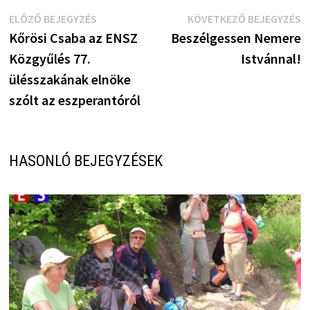
Bejegyzés
Előző
K
ELŐZŐ BEJEGYZÉS
KÖVETKEZŐ BEJEGYZÉS
bejegyzés:
b
Kőrösi Csaba az ENSZ
Beszélgessen Nemere
navigáció
Közgyűlés 77.
Istvánnal!
ülésszakának elnöke
szólt az eszperantóról
HASONLÓ BEJEGYZÉSEK