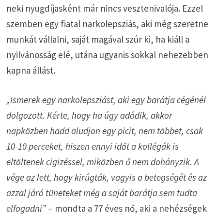
neki nyugdíjasként már nincs vesztenivalója. Ezzel
szemben egy fiatal narkolepsziás, aki még szeretne
munkát vállalni, saját magával szúr ki, ha kiáll a
nyilvánosság elé, utána ugyanis sokkal nehezebben
kapna állást.
„Ismerek egy narkolepsziást, aki egy barátja cégénél
dolgozott. Kérte, hogy ha úgy adódik, akkor
napközben hadd aludjon egy picit, nem többet, csak
10-10 perceket, hiszen ennyi időt a kollégák is
eltöltenek cigizéssel, miközben ő nem dohányzik. A
vége az lett, hogy kirúgták, vagyis a betegségét és az
azzal járó tüneteket még a saját barátja sem tudta
elfogadni”
– mondta a 77 éves nő, aki a nehézségek