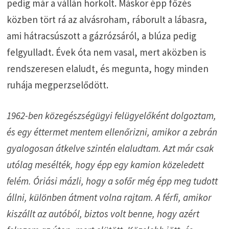
pedig már a vállán horkolt. Máskor épp főzés
közben tört rá az alvásroham, ráborult a lábasra,
ami hátracsúszott a gázrózsáról, a blúza pedig
felgyulladt. Évek óta nem vasal, mert aközben is
rendszeresen elaludt, és megunta, hogy minden
ruhája megperzselődött.
1962-ben közegészségügyi felügyelőként dolgoztam,
és egy éttermet mentem ellenőrizni, amikor a zebrán
gyalogosan átkelve szintén elaludtam. Azt már csak
utólag mesélték, hogy épp egy kamion közeledett
felém. Óriási mázli, hogy a sofőr még épp meg tudott
állni, különben átment volna rajtam. A férfi, amikor
kiszállt az autóból, biztos volt benne, hogy azért