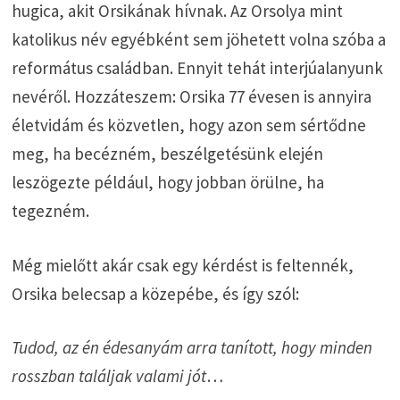
hugica, akit Orsikának hívnak. Az Orsolya mint
katolikus név egyébként sem jöhetett volna szóba a
református családban. Ennyit tehát interjúalanyunk
nevéről. Hozzáteszem: Orsika 77 évesen is annyira
életvidám és közvetlen, hogy azon sem sértődne
meg, ha becézném, beszélgetésünk elején
leszögezte például, hogy jobban örülne, ha
tegezném.
Még mielőtt akár csak egy kérdést is feltennék,
Orsika belecsap a közepébe, és így szól:
Tudod, az én édesanyám arra tanított, hogy minden
rosszban találjak valami jót
…