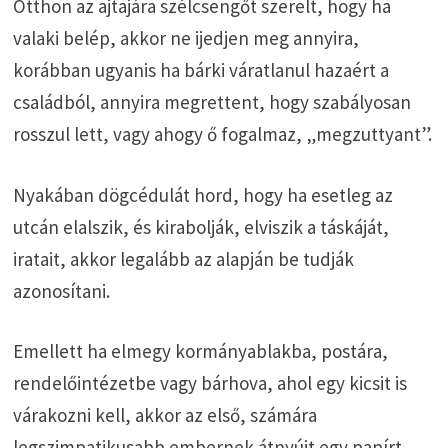
Otthon az ajtajára szélcsengőt szerelt, hogy ha
valaki belép, akkor ne ijedjen meg annyira,
korábban ugyanis ha bárki váratlanul hazaért a
családból, annyira megrettent, hogy szabályosan
rosszul lett, vagy ahogy ő fogalmaz, „megzuttyant”.
Nyakában dögcédulát hord, hogy ha esetleg az
utcán elalszik, és kirabolják, elviszik a táskáját,
iratait, akkor legalább az alapján be tudják
azonosítani.
Emellett ha elmegy kormányablakba, postára,
rendelőintézetbe vagy bárhova, ahol egy kicsit is
várakozni kell, akkor az első, számára
legszimpatikusabb embernek átnyújt egy papírt,