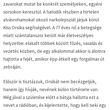
zavarokat mutat be konkrét személyeken, egyéni
sorsokon keresztül. A hatodik részben a hirtelen
alvásrohamokat okozó narkolepsziát járjuk körül
Kiss Orsika segítségével. A 77 éves nő a betegsége
miatt számtalanszor került már életveszélyes
helyzetbe: elaludt többek között főzés, vasalás és
vezetés közben, de egy alkalommal akkor is álomra
hajtotta a fejét, amikor épp átkelt egy forgalmas út
zebráján.
Először is tisztázzuk, Orsikát nem becézgetjük,
hanem így hívják, nevének külön története van.
Még jóval a születése előtt a bátyja hallotta ezt a
nevet a rádióban, és kijelentette, hogy kell neki egy