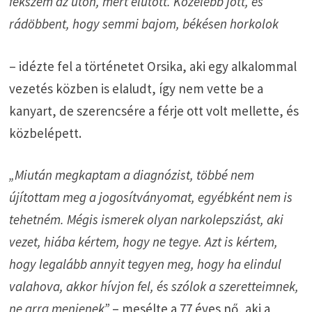
fekszem az úton, mert elütött. Közelebb jött, és
rádöbbent, hogy semmi bajom, békésen horkolok
– idézte fel a történetet Orsika, aki egy alkalommal
vezetés közben is elaludt, így nem vette be a
kanyart, de szerencsére a férje ott volt mellette, és
közbelépett.
„Miután megkaptam a diagnózist, többé nem
újítottam meg a jogosítványomat, egyébként nem is
tehetném. Mégis ismerek olyan narkolepsziást, aki
vezet, hiába kértem, hogy ne tegye. Azt is kértem,
hogy legalább annyit tegyen meg, hogy ha elindul
valahova, akkor hívjon fel, és szólok a szeretteimnek,
ne arra menjenek”
– mesélte a 77 éves nő, aki a