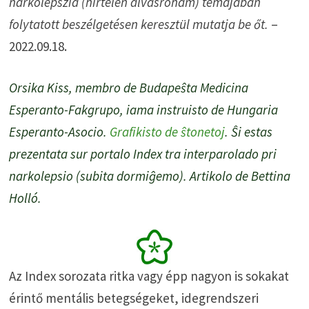
narkolepszia (hirtelen alvásroham) témájában
folytatott beszélgetésen keresztül mutatja be őt.
–
2022.09.18.
Orsika Kiss, membro de Budapeŝta Medicina
Esperanto-Fakgrupo, iama instruisto de Hungaria
Esperanto-Asocio.
Grafikisto de ŝtonetoj
. Ŝi estas
prezentata sur portalo Index tra interparolado pri
narkolepsio (subita dormiĝemo). Artikolo de Bettina
Holló.
Az Index sorozata ritka vagy épp nagyon is sokakat
érintő mentális betegségeket, idegrendszeri