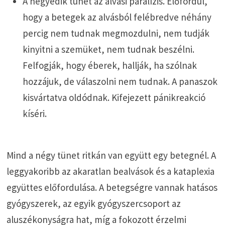
A negyedik tünet az alvási paralízis. Előfordul,
hogy a betegek az alvásból felébredve néhány
percig nem tudnak megmozdulni, nem tudják
kinyitni a szemüket, nem tudnak beszélni.
Felfogják, hogy éberek, hallják, ha szólnak
hozzájuk, de válaszolni nem tudnak. A panaszok
kisvártatva oldódnak. Kifejezett pánikreakció
kíséri.
Mind a négy tünet ritkán van együtt egy betegnél. A
leggyakoribb az akaratlan bealvások és a kataplexia
együttes előfordulása. A betegségre vannak hatásos
gyógyszerek, az egyik gyógyszercsoport az
aluszékonyságra hat, míg a fokozott érzelmi