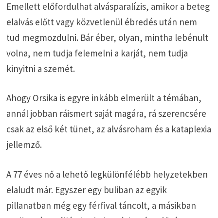
Emellett előfordulhat alvásparalízis, amikor a beteg
elalvás előtt vagy közvetlenül ébredés után nem
tud megmozdulni. Bár éber, olyan, mintha lebénult
volna, nem tudja felemelni a karját, nem tudja
kinyitni a szemét.
Ahogy Orsika is egyre inkább elmerült a témában,
annál jobban ráismert saját magára, rá szerencsére
csak az első két tünet, az alvásroham és a kataplexia
jellemző.
A 77 éves nő a lehető legkülönfélébb helyzetekben
elaludt már. Egyszer egy buliban az egyik
pillanatban még egy férfival táncolt, a másikban