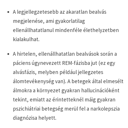
A legjellegzetesebb az akaratlan bealvás
megjelenése, ami gyakorlatilag
ellenállhatatlanul mindenféle élethelyzetben
kialakulhat.
A hirtelen, ellenállhatatlan bealvások során a
páciens úgynevezett REM-fázisba jut (ez egy
alvásfázis, melyben például jellegzetes
álomtevékenység van). A betegek által elmesélt
álmokra a környezet gyakran hallucinációként
tekint, emiatt az érintetteknél máig gyakran
pszichiátriai betegség merül fel a narkolepszia
diagnózisa helyett.