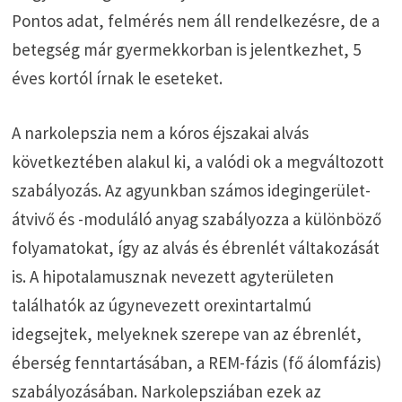
Pontos adat, felmérés nem áll rendelkezésre, de a
betegség már gyermekkorban is jelentkezhet, 5
éves kortól írnak le eseteket.
A narkolepszia nem a kóros éjszakai alvás
következtében alakul ki, a valódi ok a megváltozott
szabályozás. Az agyunkban számos idegingerület-
átvivő és -moduláló anyag szabályozza a különböző
folyamatokat, így az alvás és ébrenlét váltakozását
is. A hipotalamusznak nevezett agyterületen
találhatók az úgynevezett orexintartalmú
idegsejtek, melyeknek szerepe van az ébrenlét,
éberség fenntartásában, a REM-fázis (fő álomfázis)
szabályozásában. Narkolepsziában ezek az