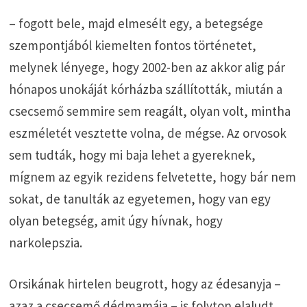
– fogott bele, majd elmesélt egy, a betegsége
szempontjából kiemelten fontos történetet,
melynek lényege, hogy 2002-ben az akkor alig pár
hónapos unokáját kórházba szállították, miután a
csecsemő semmire sem reagált, olyan volt, mintha
eszméletét vesztette volna, de mégse. Az orvosok
sem tudták, hogy mi baja lehet a gyereknek,
mígnem az egyik rezidens felvetette, hogy bár nem
sokat, de tanulták az egyetemen, hogy van egy
olyan betegség, amit úgy hívnak, hogy
narkolepszia.
Orsikának hirtelen beugrott, hogy az édesanyja –
azaz a csecsemő dédmamája – is folyton elaludt