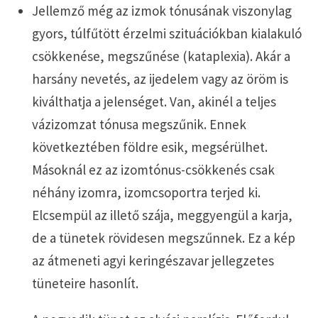
Jellemző még az izmok tónusának viszonylag
gyors, túlfűtött érzelmi szituációkban kialakuló
csökkenése, megszűnése (kataplexia). Akár a
harsány nevetés, az ijedelem vagy az öröm is
kiválthatja a jelenséget. Van, akinél a teljes
vázizomzat tónusa megszűnik. Ennek
következtében földre esik, megsérülhet.
Másoknál ez az izomtónus-csökkenés csak
néhány izomra, izomcsoportra terjed ki.
Elcsempül az illető szája, meggyengül a karja,
de a tünetek rövidesen megszűnnek. Ez a kép
az átmeneti agyi keringészavar jellegzetes
tüneteire hasonlít.