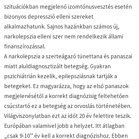
szituációkban megjelenő izomtónusvesztés esetén
bizonyos depresszió elleni szereket
alkalmazhatunk. Sajnos hazánkban számos új,
narkolepszia elleni szer nem rendelkezik állami
finanszírozással.
A narkolepszia a szerteágazó tünettana és panaszai
miatt aluldiagnosztizált betegség. Gyakran
pszichiátrián kezelik, epilepsziásnak tartják a
betegeket. Ez magyarázza, hogy az első panaszok
megjelenésétől a korrekt diagnózisig feltehetően
csúcstartó ez a betegség az orvoslás történetében.
Világviszonylatban ezt az időt 20 év felettire teszik.
Európában valamivel jobb a helyzet. Itt átlagban
„csak 9-10” év kell a korrekt diagnózishoz. Ebben