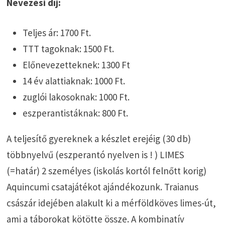
Nevezési díj:
Teljes ár: 1700 Ft.
TTT tagoknak: 1500 Ft.
Előnevezetteknek: 1300 Ft
14 év alattiaknak: 1000 Ft.
zuglói lakosoknak: 1000 Ft.
eszperantistáknak: 800 Ft.
A teljesítő gyereknek a készlet erejéig (30 db)
többnyelvű (eszperantó nyelven is ! ) LIMES
(=határ) 2 személyes (iskolás kortól felnőtt korig)
Aquincumi csatajátékot ajándékozunk. Traianus
császár idejében alakult ki a mérföldköves limes-út,
ami a táborokat kötötte össze. A kombinatív