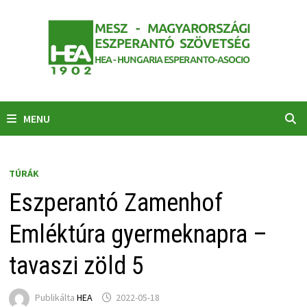
Skip
to
content
MENU
TÚRÁK
Eszperantó Zamenhof
Emléktúra gyermeknapra –
tavaszi zöld 5
Publikálta
HEA
2022-05-18