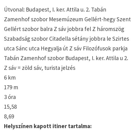
Útvonal: Budapest, I. ker. Attila u. 2. Tabán
Zamenhof szobor Mesemúzeum Gellért-hegy Szent
Gellért szobor balra Z sáv jobbra fel Z háromszög
Szabadság szobor Citadella sétány jobbra le Szirtes
utca Sánc utca Hegyalja út Z sáv Filozófusok parkja
Tabán Zamenhof szobor Budapest, I. ker. Attila u 2.
Z sáv = zöld sáv, turista jelzés
6 km
179 m
3 óra
15,58
8,69
Helyszínen kapott itiner tartalma: