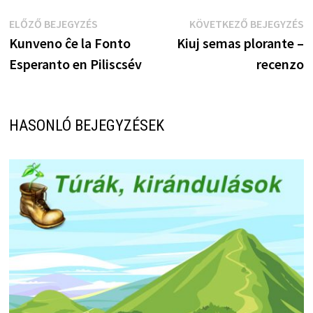
Bejegyzés
Előző
K
ELŐZŐ BEJEGYZÉS
KÖVETKEZŐ BEJEGYZÉS
bejegyzés:
b
Kunveno ĉe la Fonto
Kiuj semas plorante –
navigáció
Esperanto en Piliscsév
recenzo
HASONLÓ BEJEGYZÉSEK