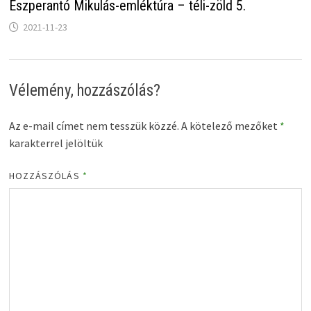
Eszperantó Mikulás-emléktúra – téli-zöld 5.
2021-11-23
Vélemény, hozzászólás?
Az e-mail címet nem tesszük közzé.
A kötelező mezőket
*
karakterrel jelöltük
HOZZÁSZÓLÁS
*