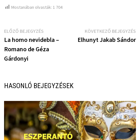
Mostanában olvasták:
1 704
Bejegyzés
Előző
K
ELŐZŐ BEJEGYZÉS
KÖVETKEZŐ BEJEGYZÉS
bejegyzés:
b
La homo nevidebla –
Elhunyt Jakab Sándor
navigáció
Romano de Géza
Gárdonyi
HASONLÓ BEJEGYZÉSEK