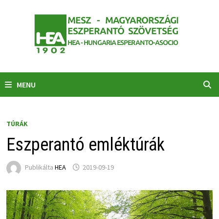
Skip
to
content
MENU
TÚRÁK
Eszperantó emléktúrák
Publikálta
HEA
2019-09-19