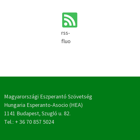
rss-
fluo
Magyarországi Eszperantó Szövetség
Hungaria Esperanto-Asocio (HEA)
1141 Budapest, Szugló u. 82.
Tel.: + 36 70 857 5024