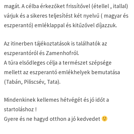
magát. A célba érkezőket frissítővel (étellel , itallal)
várjuk és a sikeres teljesítést két nyelvű ( magyar és
eszperantó) emléklappal és kitűzővel díjazzuk.
Az itinerben tájékoztatások is találhatók az
eszperantóról és Zamenhofról.
A túra elsődleges célja a természet szépsége
mellett az eszperantó emlékhelyek bemutatása
(Tabán, Piliscsév, Tata).
Mindenkinek kellemes hétvégét és jó időt a
startoláshoz !
Gyere és ne hagyd otthon a jó kedvedet