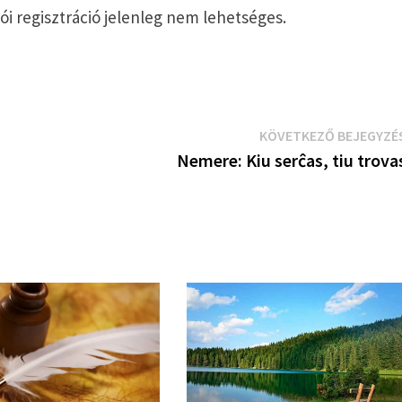
ói regisztráció jelenleg nem lehetséges.
KÖVETKEZŐ BEJEGYZÉ
Nemere: Kiu serĉas, tiu trova