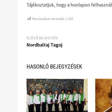
Tájékoztatjuk, hogy a honlapon felhasznál
Mostanában olvasták:
1 297
Bejegyzés
Előző
ELŐZŐ BEJEGYZÉS
bejegyzés:
Nordbaltaj Tagoj
navigáció
HASONLÓ BEJEGYZÉSEK