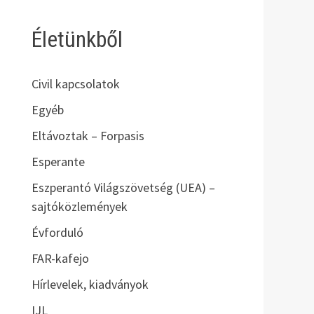
Életünkből
Civil kapcsolatok
Egyéb
Eltávoztak – Forpasis
Esperante
Eszperantó Világszövetség (UEA) –
sajtóközlemények
Évforduló
FAR-kafejo
Hírlevelek, kiadványok
IJL