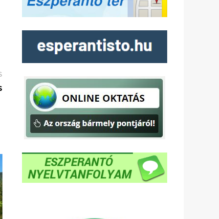
Következő
S
bejegyzés:
s