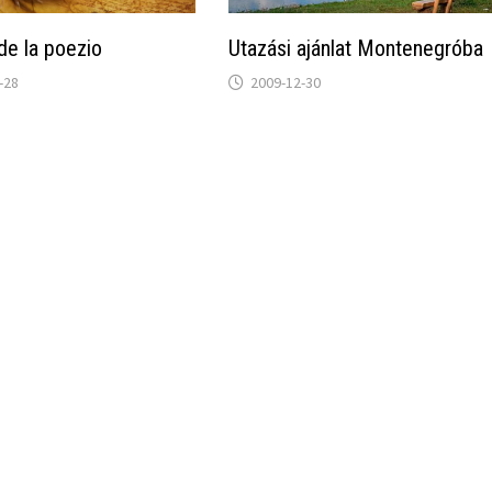
de la poezio
Utazási ajánlat Montenegróba
-28
2009-12-30