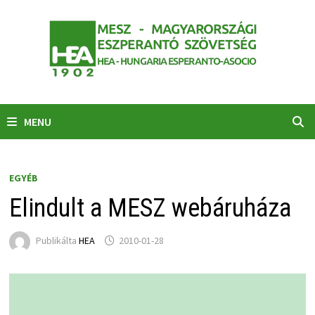
Skip
to
content
MENU
EGYÉB
Elindult a MESZ webáruháza
Publikálta
HEA
2010-01-28