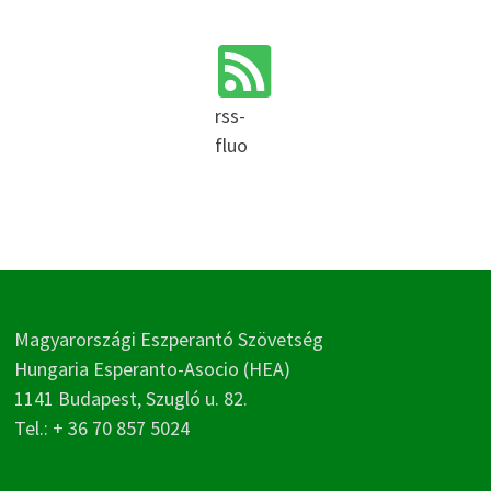
rss-
fluo
Magyarországi Eszperantó Szövetség
Hungaria Esperanto-Asocio (HEA)
1141 Budapest, Szugló u. 82.
Tel.: + 36 70 857 5024