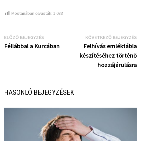
Mostanában olvasták:
1 033
Bejegyzés
Előző
K
ELŐZŐ BEJEGYZÉS
KÖVETKEZŐ BEJEGYZÉS
bejegyzés:
b
Féllábbal a Kurcában
Felhívás emléktábla
navigáció
készítéséhez történő
hozzájárulásra
HASONLÓ BEJEGYZÉSEK