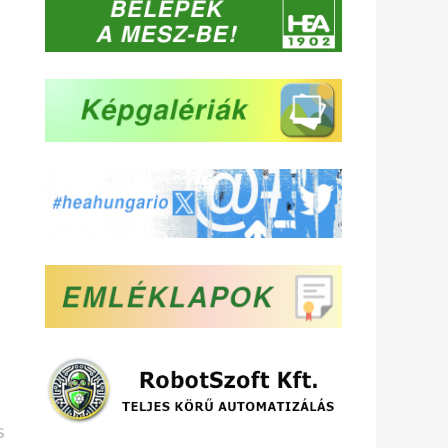
Következő
S