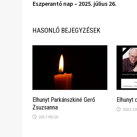
bejegyzés:
Eszperantó nap – 2025. július 26.
navigáció
HASONLÓ BEJEGYZÉSEK
Elhunyt Parkánszkiné Gerő
Elhunyt 
Zsuzsanna
2022-10
2017-09-20