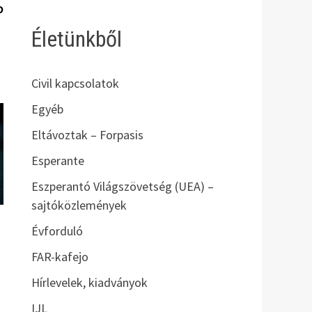
bejegyzés:
o
Életünkből
Civil kapcsolatok
Egyéb
Eltávoztak – Forpasis
Esperante
Eszperantó Világszövetség (UEA) –
sajtóközlemények
Évforduló
FAR-kafejo
Hírlevelek, kiadványok
IJL