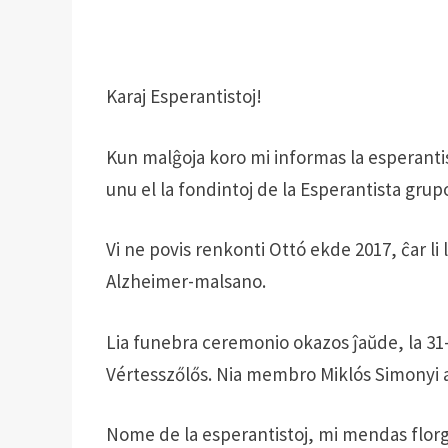
Karaj Esperantistoj!
Kun malĝoja koro mi informas la esperantista
unu el la fondintoj de la Esperantista grup
Vi ne povis renkonti Ottó ekde 2017, ĉar li 
Alzheimer-malsano.
Lia funebra ceremonio okazos ĵaŭde, la 31-a
Vértesszőlős. Nia membro Miklós Simonyi 
Nome de la esperantistoj, mi mendas florg