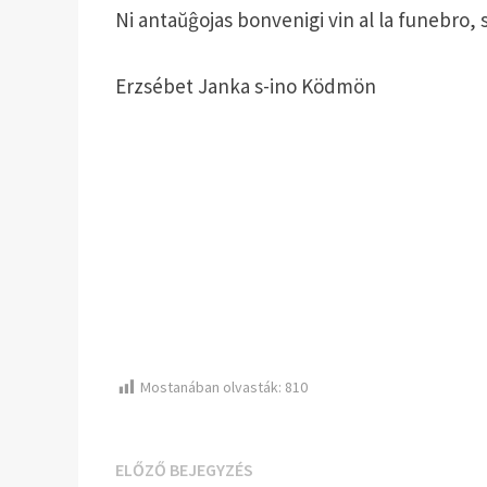
Ni antaŭĝojas bonvenigi vin al la funebro, 
Erzsébet Janka s-ino Ködmön
Mostanában olvasták:
810
Bejegyzés
Előző
ELŐZŐ BEJEGYZÉS