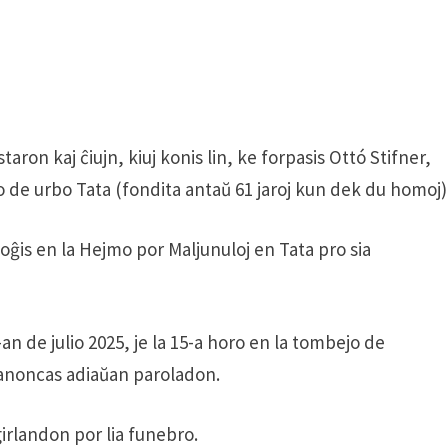
ron kaj ĉiujn, kiuj konis lin, ke forpasis Ottó Stifner,
o de urbo Tata (fondita antaŭ 61 jaroj kun dek du homoj)
loĝis en la Hejmo por Maljunuloj en Tata pro sia
n de julio 2025, je la 15-a horo en la tombejo de
anoncas adiaŭan paroladon.
irlandon por lia funebro.