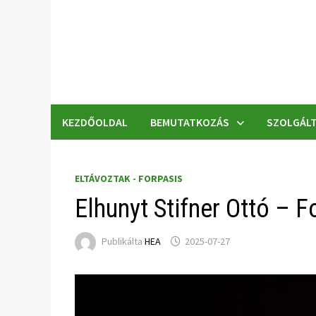
Skip
to
content
KEZDŐOLDAL
BEMUTATKOZÁS
SZOLGÁLT
ELTÁVOZTAK - FORPASIS
Elhunyt Stifner Ottó – F
Publikálta
HEA
2025-07-27