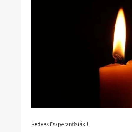
Kedves Eszperantisták !