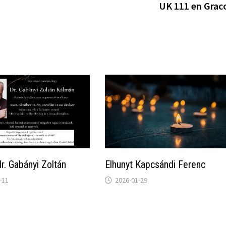
UK 111 en Grac
dr. Gabányi Zoltán
Elhunyt Kapcsándi Ferenc
-11
2026-01-29