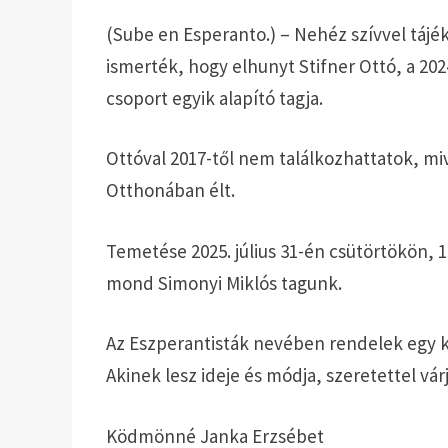
(Sube en Esperanto.) – Nehéz szívvel tájé
ismerték, hogy elhunyt Stifner Ottó, a 202
csoport egyik alapító tagja.
Ottóval 2017-től nem találkozhattatok, mi
Otthonában élt.
Temetése 2025. július 31-én csütörtökön, 
mond Simonyi Miklós tagunk.
Az Eszperantisták nevében rendelek egy k
Akinek lesz ideje és módja, szeretettel vá
Ködmönné Janka Erzsébet