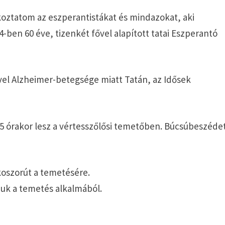
koztatom az eszperantistákat és mindazokat, aki
4-ben 60 éve, tizenkét fővel alapított tatai Eszperantó
vel Alzheimer-betegsége miatt Tatán, az Idősek
15 órakor lesz a vértesszőlősi temetőben. Búcsúbeszéde
oszorút a temetésére.
rjuk a temetés alkalmából.