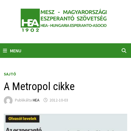
Skip
to
content
MENU
SAJTÓ
A Metropol cikke
Publikálta
HEA
2012-10-03