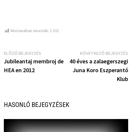
Mostanában olvasták:
2 332
Bejegyzés
Előző
K
ELŐZŐ BEJEGYZÉS
KÖVETKEZŐ BEJEGYZÉS
bejegyzés:
b
Jubileantaj membroj de
40 éves a zalaegerszegi
navigáció
HEA en 2012
Juna Koro Eszperantó
Klub
HASONLÓ BEJEGYZÉSEK