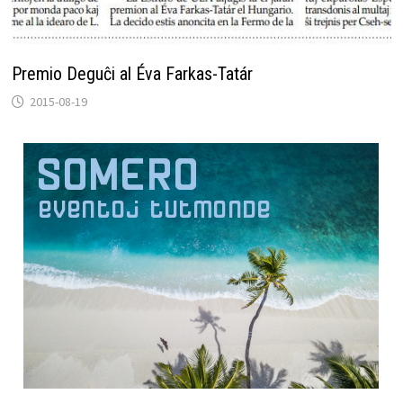
Premio Deguĉi al Éva Farkas-Tatár
2015-08-19