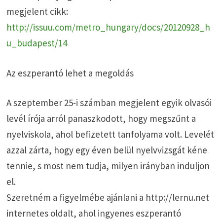
megjelent cikk:
http://issuu.com/metro_hungary/docs/20120928_h
u_budapest/14
Az eszperantó lehet a megoldás
A szeptember 25-i számban megjelent egyik olvasói
levél írója arról panaszkodott, hogy megszűnt a
nyelviskola, ahol befizetett tanfolyama volt. Levelét
azzal zárta, hogy egy éven belül nyelvvizsgát kéne
tennie, s most nem tudja, milyen irányban induljon
el.
Szeretném a figyelmébe ajánlani a http://lernu.net
internetes oldalt, ahol ingyenes eszperantó