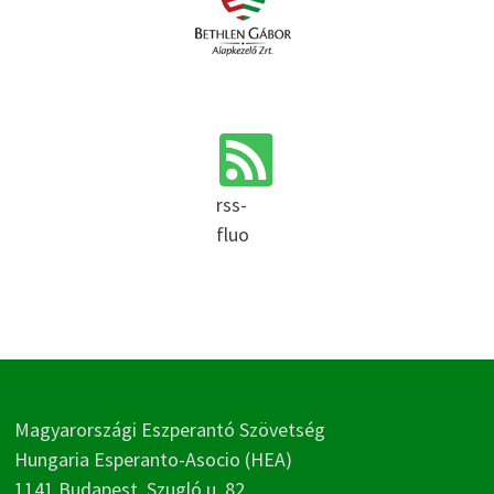
rss-
fluo
Magyarországi Eszperantó Szövetség
Hungaria Esperanto-Asocio (HEA)
1141 Budapest, Szugló u. 82.