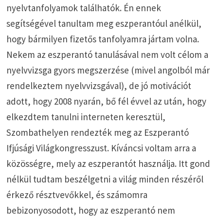
nyelvtanfolyamok találhatók. Én ennek
segítségével tanultam meg eszperantóul anélkül,
hogy bármilyen fizetős tanfolyamra jártam volna.
Nekem az eszperantó tanulásával nem volt célom a
nyelvvizsga gyors megszerzése (mivel angolból már
rendelkeztem nyelvvizsgával), de jó motivációt
adott, hogy 2008 nyarán, bő fél évvel az után, hogy
elkezdtem tanulni interneten keresztül,
Szombathelyen rendezték meg az Eszperantó
Ifjúsági Világkongresszust. Kíváncsi voltam arra a
közösségre, mely az eszperantót használja. Itt gond
nélkül tudtam beszélgetni a világ minden részéről
érkező résztvevőkkel, és számomra
bebizonyosodott, hogy az eszperantó nem